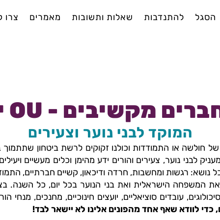
הסגל
להתנדבות
שאלות ותשובות
מאמרים
צרו 
ים מקשיבים - OU ישראל
המוקד לבני נוער וצעירים
ם של חולשה או התמודדות ו
כולנו זקוקים לרשת ביטחון שתתמוך ב
יק לבני נוער, צעירים והורים ידע מהימן וכלים מעשיים ויעילים
נושא: רגשות ומחשבות, חרדה ודיכאון, קשיים חברתיים, התמודדו
את המשפחה הישראלית ואת בני הנוער בכל יום, כל השנה. בצ
כולוגים, עובדים סוציאליים, יועצים חינוכיים, מחנכים, מנחי הו
ם, כדי לוודא שאף אחד מהפונים אלינו לא יישאר לבד!