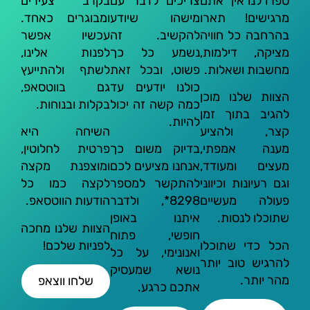
ספרו לנו איך אתם
צריכים לדבר עם
בקרב צעירים
מרגישים! תארו
מישהו שיודע
ומבוגרים כאחד.
בהרחבה כל חוויה
להקשיב. זה
עכשיו אפשר
מציקה, דילמות,
נשמע כל כך
לפנות אלינו,
מחשבות ושאלות.
פשוט, ובכל זאת
לשתף ולהתייעץ
כולנו יודעים עד
גם בווטסאפ,
הצוות שלנו מוכן
כמה קשה זה יכול
בקלות ובנוחות.
להגיב בתוך זמן
להיות.
קצר, ולהציע
השיחה היא
מענה אמפתי,
בדיוק משום כך
פרטית לחלוטין,
מעצים ומעודד,
אנחנו מציעים לכם
ומוצפנת מקצה
וגם רעיונות וכיווני
להתקשר למספר
לקצה כמו כל
פעולה מעשיים
8298*, ולדבר
הודעות הווטסאפ.
שתוכלו לנסות.
איתנו באופן
הצוות שלנו מחכה
חופשי, פתוח
הכל כדי שתוכלו
לפניות שלכם!
ואנונימי, על כל
להרגיש טוב יותר
נושא שמעסיק
מהר יותר.
שלחו ווצאפ
אתכם כרגע.