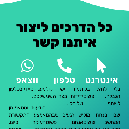
כל הדרכים ליצור
איתנו קשר
אינטרנט
טלפון
ווצאפ
בלי לחץ. בלי
תמיד יש קול
מענה מיידי בטלפון
הגבלה. פשוט
ידידותי בצד השני
שלכם.
לשתף.
של הקו.
הודעות ווטסאפ הן
שבו בנחת מול
יש רגעים שבהם
אמצעי התקשורת
המחשב ופשוט
אנחנו פשוט
העיקרי כיום,