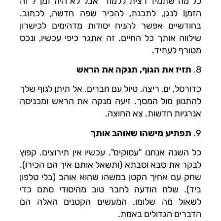
כל מה שתמיד רצית ללמוד "אבל לא היה זמן"? זה
הזמן! לנגן, לתכנת, להכיר שפה חדשה, לכתוב.
בחודשיים אפשר להניח יסודות מדהימים לכישרון
שילווה אותך כל החיים. זה אתגר כיפי עכשיו, ונכס
מטורף לעתיד.
8.
תזיז את הגוף, תנקה את הראש
כדורסל, ים, ריצה, טיול עם חברים. אל תיתן לגוף שלך
להתנוון מול המסך. זיעה מנקה את הראש ומכניסה
אנרגיות חדשות. צא החוצה.
9.
תפתיע מישהו שאוהב אותך
כל השנה אנחנו "עסוקים". עכשיו אין תירוצים. קפוץ
לבקר את סבא וסבתא (ותשאל אותם איך הם הכירו).
שחק עם אחיך הקטן במשהו שהוא אוהב (בלי טלפון
ביד). שלח הודעה לחבר טוב מהיסודי סתם כדי
לשאול מה שלומו. המעשים הקטנים האלה הם
הדברים הגדולים באמת.