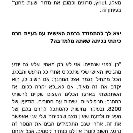
מאקו, ynet, סרוגים וכמובן את מדור 'שעת מחנך'
בעיתון זה.
יצא לך להתמודד ברמה האישית עם בעיית חרם
כיתתי בכיתה שאתה מלמד בה?
"כן. לפני שנתיים. אני לא רק מאמין אלא גם יודע
מהניסיון האישי שלי שתכל'ס אחרי כל הרעש והבלגן,
הכל מתחיל ונגמר אצל המחנך: אם חשוב לו, הוא
יקדם את זה מאוד. אם לא…לא יקרה כלום. אז
השתמשתי בארגז הכלים העצום שקיים לרשותי
כמחנך: מניפולציות. שיחות עם ההורים. מודיעין של
8200, ובעיקר נחישות להסתכל לחרם בלבן של
העיניים ולדעת שאין מצב שבכיתה שלי אני אאפשר
את זה. אחרי שגם התלמידים הבינו את המסר זה
נרגע. חשוב לומר: אין לנו כפתור קסמים. אבל אנחנו