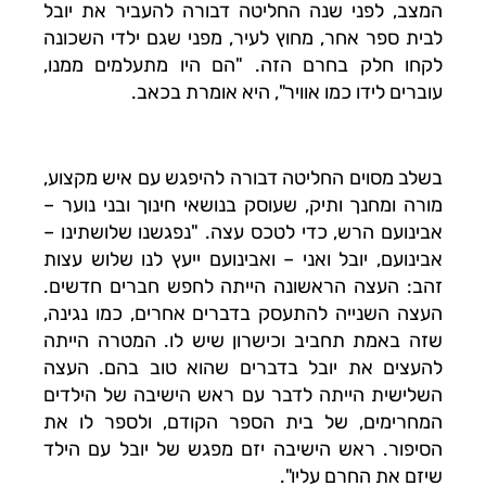
המצב, לפני שנה החליטה דבורה להעביר את יובל
לבית ספר אחר, מחוץ לעיר, מפני שגם ילדי השכונה
לקחו חלק בחרם הזה. "הם היו מתעלמים ממנו,
עוברים לידו כמו אוויר", היא אומרת בכאב.
בשלב מסוים החליטה דבורה להיפגש עם איש מקצוע,
מורה ומחנך ותיק, שעוסק בנושאי חינוך ובני נוער –
אבינועם הרש, כדי לטכס עצה. "נפגשנו שלושתינו –
אבינועם, יובל ואני – ואבינועם ייעץ לנו שלוש עצות
זהב: העצה הראשונה הייתה לחפש חברים חדשים.
העצה השנייה להתעסק בדברים אחרים, כמו נגינה,
שזה באמת תחביב וכישרון שיש לו. המטרה הייתה
להעצים את יובל בדברים שהוא טוב בהם. העצה
השלישית הייתה לדבר עם ראש הישיבה של הילדים
המחרימים, של בית הספר הקודם, ולספר לו את
הסיפור. ראש הישיבה יזם מפגש של יובל עם הילד
שיזם את החרם עליו".