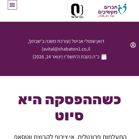
דואן שמולי אביטל (עורכת משנה ב'שבתון',
avital@shabaton1.co,il)
כ״ה בטבת ה׳תשפ״ו (ינואר 14, 2026)
כשההפסקה היא
סיוט
התעלמות פרונטלית, אי צירוף לקבוצת ווטסאפ,