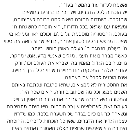
ואשמח לעזור עוד בהמשך בעז"ה.
יש הוכחות לכל הדברים, ויש דברים ברורים בנושאים
שהזכרת. מיוחדות התורה היא הוכחה ברורה לאמיתותה,
ומציאות עם ישראל בכל הדורות, היא הוכחה להשגחת ה´
בעולם. ההסטוריה מוסכמת על כולם, וכולם ראו, וממילא מי
שאיננו מחפש דרכים לטעון אחרת, בודאי שהוא רואה את גילוי
ה´ בעולם, הנהגת ה´ בעולם באופן מוחשי ביותר.
כאשר מבררים את הענין, מגלים שאנשי מדע, אנשי מחקר,
גויים, רובם הגדול מאמין בה´ שברא את העולם וכו´, ורק
יהודים שלהם המסקנה הזו מחייבת שינוי בכל דרך החיים,
אינם מוכנים לקבל את האמונה.
את ההסטוריה לא ממציאים, שהיא כתובה ונכתבה באותם
השנים ממש, וכל מה שכתוב בתורה, רואים שכך היה,
והמסורת היא ברורה שהעבירה את הדברים באופן מדוייק.
לעומת זאת, לאבולוציה אין כל הוכחות, היא היתה מתחילתה
ונשארה כך גם כיום בגדר של השערה בלבד, כמו שדרוין
עצמו הגדיר את הדברים, שאין כל הוכחות לדברים, ההוכחה
היחידה היא שאנשים שרוצים מפלט מאמונה נאחזים באיזו