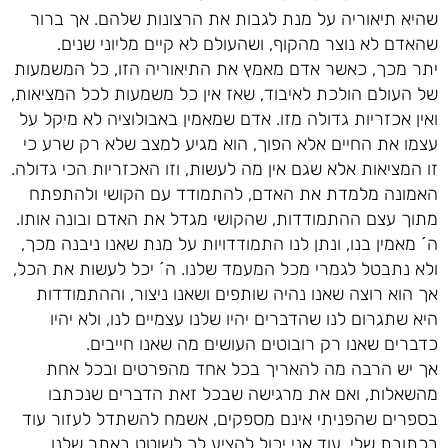
שהיא תיאוריה על מנת לגבות את הרצונות שלהם. אך ברור
שהאדם לא נוצר מהקוף, ושהעולם לא קיים מליוני שנים.
יתר מכך, כאשר אדם מאמץ את התיאוריה הזו, כל המשמעות
של העולם הולכת לאיבוד, שאז אין כל משמעות לכל המציאות,
ואין אכזריות גדולה מזו. אדם שמאמין באבולוציה לא מיקל על
עצמו את החיים אלא הפוך, הוא מגיע למצב שלא רק שרע כי
זו המציאות אלא שגם אין מה לעשות, וזו האכזריות הכי גדולה.
האמונה מלמדת את האדם, להתמודד עם הקושי ולהתפתח
מתוך עצם ההתמודדות, שהקושי מגדל את האדם ובונה אותו.
ה´ מאמין בנו, ונתן לנו התמודדויות על מנת שאנו ניבנה מכך,
ולא נתבטל לגמרי מכל המעמד שלנו. ה´ יכל לעשות את הכל,
אך הוא רוצה שאנו נהיה שותפים ושאנו ניצור, וההתמודדות
היא שתגרום לנו שהדברים יהיו שלנו עצמיים לנו, ולא יהיו
כדברים שאנו רק רובוטים העושים מה שאנו חייבים.
אך יש הרבה מה להאריך בכל אחד מהפרטים ובכל אחת
מהשאלות, ואם את מרגישה שבכל זאת הדברים שנכתבו
בספרים שהפניתי אינם מספקים, אשמח להשתדל לעזור עוד
בכתובת שלי. עוד אני יכול להציע לך לשוטט באתר שלנו,