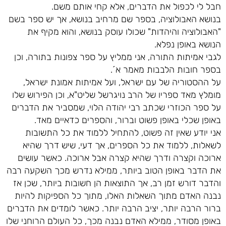
חבל לי לכפול את הדברים, אלא קחי אותם משם.
בנושא האבולוציה, בספר שם מרחיב בנושא, אך יש ספר בשם
"האבולוציה והיהדות" שכולו עוסק בנושא, והוא מקיף את
הנושא באופן נפלא.
לגבי אמיתות התורה, אני ממליץ על ספר צפונות בתורה, וכן
בספר חובות הלבבות מאמר א´.
על ההסטוריה של עם ישראל, ועל אמיתות אמונת ישראל,
מומלץ מאד ספריו של הרב נויגרשל שליט"א, וכן הפירוש שלו
על ספר הכוזרי שכתב רבי יהודה הלוי, שמסביר את הדברים
באופן שכלי באופן פשוט וברור, והספרים כדאיים מאד.
אני יודע שאין זה פשוט, להתחיל ללמוד את כל התשובות
לשאלות, ללמוד את כל הספרים, אך דעי, שיש דרך שהיא
ארוכה וקצרה ודרך שהיא קצרה אבל ארוכה. כאשר עושים
את הדבר באופן הטוב ביותר, ממילא נדרש מכך השקעה רבה
והדבר דורש זמן רב, אך התוצאות הן חשובות ביותר, שכן אז
נבנה האדם מתוך השאלות האלו, מתוך כל הספיקות להיות
ברור הרבה יותר, יציב הרבה יותר. כאשר לומדים את הדברים
באופן מסודר, ממילא האדם נבנה מכך, כל העולם הרוחני שלו