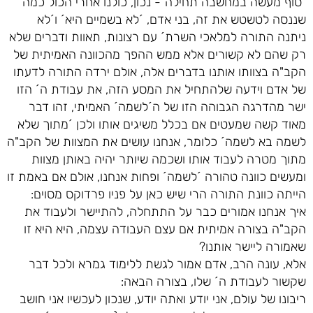
´סוף מעשה במחשבה תחילה´- נכון, כולנו אחרי הכול כמה
שננסה לטשטש את זה, בני אדם, ´לא בשמיים היא´ ו´לא
ניתנה התורה למלאכי השרת´ עם רצונות, תאוות ודברים שלא
רק שהם לא קשורים אלא ממש ההפך מהכוונה האמיתית של
הקב"ה בצוותו אותנו בדברים אלה, אולם ירדה התורה לדעתו
של אדם וידעה שלהתחיל את המסע הזה, את עבודת ה´ הזו
ישר מהדרגה הגבוהה הזו של ה´לשמה´ האמיתי, זהו דבר
מאוד קשה שמעטים אם בכלל משיגים אותו ולכן ´מתוך שלא
לשמה בא לשמה´ כלומר, אנחנו עושים את המצוות של הקב"ה
מתוך מטרה לעבוד אותו ושכמה שיותר יהיה באותן מצוות
ומעשים כוונה טהורה ´לשמה´ ופחות אנחנו, אולם אם באמת זו
הייתה כוונת התורה הרי שיש כאן על פניו פרדוקס מסוים:
איך אנחנו אמורים כבר על התתחלה, להתיישר ולעבוד את
הקב"ה בצורה אמיתית אם עצם העבודה עצמה, היא היא זו
שאמורה ליישר אותנו?
אלא, עונה הרב, אדם אמור לגשת ללימוד גמרא ולכל דבר
שקשור לעבודת ה´ שלו, בצורה הבאה:
ריבונו של עולם, אני יודע ואתה יודע, שנכון לעכשיו אני חושב