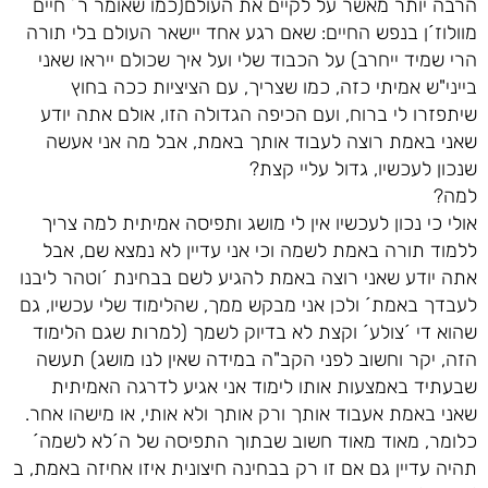
הרבה יותר מאשר על לקיים את העולם(כמו שאומר ר´ חיים
מוולוז´ן בנפש החיים: שאם רגע אחד יישאר העולם בלי תורה
הרי שמיד ייחרב) על הכבוד שלי ועל איך שכולם ייראו שאני
בייני"ש אמיתי כזה, כמו שצריך, עם הציציות ככה בחוץ
שיתפזרו לי ברוח, ועם הכיפה הגדולה הזו, אולם אתה יודע
שאני באמת רוצה לעבוד אותך באמת, אבל מה אני אעשה
שנכון לעכשיו, גדול עליי קצת?
למה?
אולי כי נכון לעכשיו אין לי מושג ותפיסה אמיתית למה צריך
ללמוד תורה באמת לשמה וכי אני עדיין לא נמצא שם, אבל
אתה יודע שאני רוצה באמת להגיע לשם בבחינת ´וטהר ליבנו
לעבדך באמת´ ולכן אני מבקש ממך, שהלימוד שלי עכשיו, גם
שהוא די ´צולע´ וקצת לא בדיוק לשמך (למרות שגם הלימוד
הזה, יקר וחשוב לפני הקב"ה במידה שאין לנו מושג) תעשה
שבעתיד באמצעות אותו לימוד אני אגיע לדרגה האמיתית
שאני באמת אעבוד אותך ורק אותך ולא אותי, או מישהו אחר.
כלומר, מאוד מאוד חשוב שבתוך התפיסה של ה´לא לשמה´
תהיה עדיין גם אם זו רק בבחינה חיצונית איזו אחיזה באמת, ב