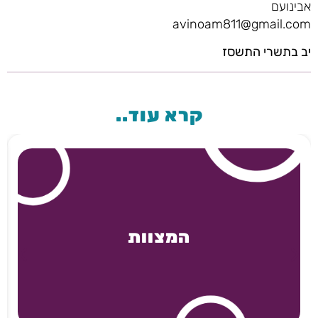
אבינועם
avinoam811@gmail.com
יב בתשרי התשסז
קרא עוד..
המצוות