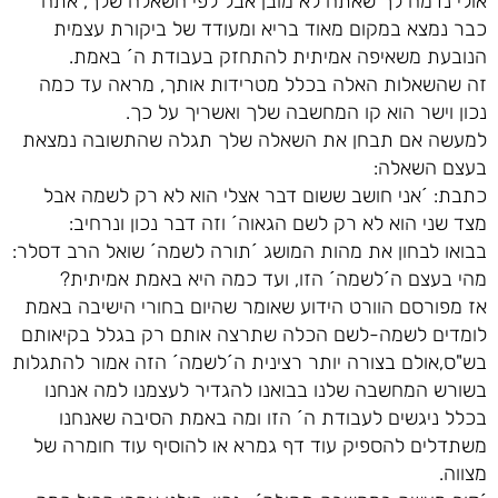
אולי נדמה לך שאתה לא מובן אבל לפי השאלה שלך, אתה
כבר נמצא במקום מאוד בריא ומעודד של ביקורת עצמית
הנובעת משאיפה אמיתית להתחזק בעבודת ה´ באמת.
זה שהשאלות האלה בכלל מטרידות אותך, מראה עד כמה
נכון וישר הוא קו המחשבה שלך ואשריך על כך.
למעשה אם תבחן את השאלה שלך תגלה שהתשובה נמצאת
בעצם השאלה:
כתבת: ´אני חושב ששום דבר אצלי הוא לא רק לשמה אבל
מצד שני הוא לא רק לשם הגאוה´ וזה דבר נכון ונרחיב:
בבואו לבחון את מהות המושג ´תורה לשמה´ שואל הרב דסלר:
מהי בעצם ה´לשמה´ הזו, ועד כמה היא באמת אמיתית?
אז מפורסם הוורט הידוע שאומר שהיום בחורי הישיבה באמת
לומדים לשמה-לשם הכלה שתרצה אותם רק בגלל בקיאותם
בש"ס,אולם בצורה יותר רצינית ה´לשמה´ הזה אמור להתגלות
בשורש המחשבה שלנו בבואנו להגדיר לעצמנו למה אנחנו
בכלל ניגשים לעבודת ה´ הזו ומה באמת הסיבה שאנחנו
משתדלים להספיק עוד דף גמרא או להוסיף עוד חומרה של
מצווה.