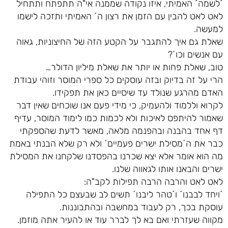
´לשמה´ האמיתי, איזו נקודה שממנה אי"ה תתפתח ותתחיל
לאט לאט להבין עם הזמן את רצון ה´ האמיתי ותזכה לישמו
למעשה.
שאלת גם איך להתגבר על הקטע הזה של החיצוניות, גאוה
עם אנשים וכו´?
טוב, שאלת פחות או יותר את שאלת מיליון הדולר…
הרי על זה בדיוק ובזה עוסקים כל ספרי המוסר וזוהי עבודת
האדם מהרגע שנולד עד שיסיים כאן את תפקידו.
לקרוא וללמוד ולהעמיק, כי מידי פעם אנו שוכחים שאין דבר
שאמור להיתפס לאיכות ולא לכמות כמו לימוד המוסר, עדיף
דף אחד בהבנה ובהפנמה מלאה, מאשר לדעת שהספקתי
כבר את ה´מסילת ישרים פעמיים´ ולא רק שלא הבנתי באמת
מה הוא אומר אלא יצא שכרנו בהפסדנו שלקחנו את המסילת
ישרים והבאנו אותו לגאווה שלנו.
לאט לאט והרבה הרבה תפילות לקב"ה:
´ויחד לבבנו´ ו´טהר ליבנו´ תשים לב שבעצם כל התפילה
עוסקת בכך, רק לעבוד במחשבה ובהתבוננות.
מקווה שעזרתי ואם בא לך לברר עוד או להעיר אתה מוזמן.