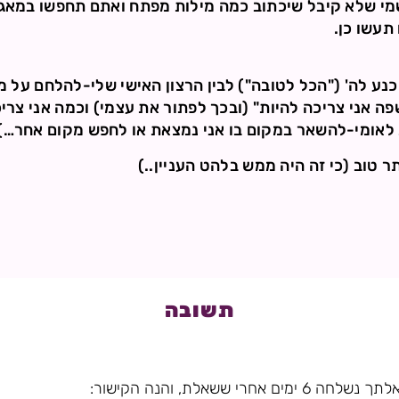
מי שלא קיבל שיכתוב כמה מילות מפתח ואתם תחפשו במאגר
תעשו כן.
כנע לה' ("הכל לטובה") לבין הרצון האישי שלי-להלחם על מ
שפה אני צריכה להיות" (ובכך לפתור את עצמי) וכמה אני צר
 לאומי-להשאר במקום בו אני נמצאת או לחפש מקום אחר…)
 טוב (כי זה היה ממש בלהט העניין..)
תשובה
י ששאלת, והנה הקישור: