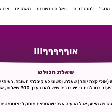
הסגל
להתנדבות
שאלות ותשובות
מאמרים
צרו 
אוףףףףף!!!
שאלת הגולש
(אולי קצת יותר) שאלה, ופשוט לא קיבלתי תשובה, ראיתי 
קיבלו תשובה ואז אמרתם להיעזר ב
ו פה הציע, אבל הבעיה אצלי שהספאם מוחק לי אוטומטית