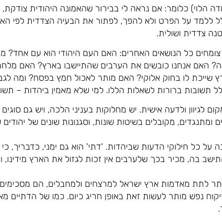
ודה הלוי) כלומר: אם נראה לי בבירור שהאמונה היהודית צודקת, ו
ל ללמד על הפרט ולא להפך, לפתור את הבעיה הצדדית לפי האמו
נה צדדית ושולית.
צומחים כל הנושאים האחרים: האם העם היהודי הוא עם אחד? מה
יה? האם אנחנו כובשים את הערבים שהתיישבו בארץ? האם מלחמ
ץ שייכת לו בחוק אלוקי? האם מותר לאכול חמץ בפסח? ומה לגבי 
ל תשובות ברורות לשאלות הללו. למי שלא מאמין ביהדות – תשו
ום לגיוון ולדעה אישית. יש מחלוקות בעניני הלכה, ויש גם סוגי
 ומתנגדים, מקובלים בשיטות שונות, וסגנונות שונים של יהודים
על כל חילוקי הדעות שביהדות. 'דתי' הוא גם ימני, כדבריך, כי
ישב בה, מכיר בכך שלערבים אין זכות לגזול את הארץ מידינו, ו
תר לתת מאדמות ארץ ישראל למרצחים ולמחבלים, הם מסכימים 
וח נפש מותר לעשות זאת באופן חריג כיום. כמו של הדתיים מא
.