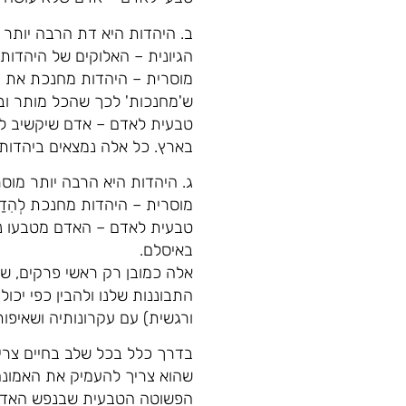
ב. היהדות היא דת הרבה יותר 
הגיונית – האלוקים של היהדות
מוסרית – היהדות מחנכת את ה
ש'מחנכות' לכך שהכל מותר ובע
טבעית לאדם – אדם שיקשיב לק
בארץ. כל אלה נמצאים ביהדות 
ג. היהדות היא הרבה יותר מוס
מוסרית – היהדות מחנכת לְהִד
טבעית לאדם – האדם מטבעו נוט
באיסלם.
אלה כמובן רק ראשי פרקים, שע
התבוננות שלנו ולהבין כפי יכ
ורגשית) עם עקרונותיה ושאיפות
בדרך כלל בכל שלב בחיים צרי
שהוא צריך להעמיק את האמונה
הפשוטה הטבעית שבנפש האדם, 