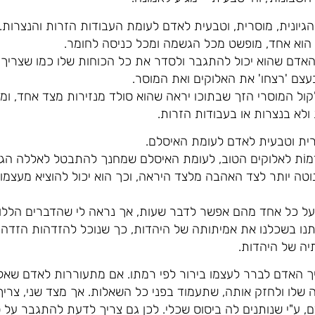
הגיונית, מוסרית, וטבעית לאדם לעומת העבודות הזרות והנצרות.
 הוא אחד, מופשט מכל הגשמה ומכל כניסה לחומר.
אדם שהוא יכול להתגבר ולסדר את כל הכוחות שלו כמו שצריך
צם 'רצחו' את האלוקים ואת המוסר.
ול המוסרי הזך שבתוכו יראה שהוא סולד מנזירות מצד אחד, ומ
ולא בנצרות או בעבודות הזרות.
רית וטבעית לאדם לעומת האיסלם.
ַמוֹת לאלוקים הטוב, לעומת האיסלם שמחנך להתבטל לאללה הגד
ה יותר לצד האהבה מלצד היראה, וכך הוא יכול להוציא מעצמו י
ל כל אחד מהם אפשר לדבר שעות, אך נראה לי שהדברים הללו יכ
ולתנו בשכלנו את אמיתותה של היהדות, כך שנוכל להזדהות הזדהו
יה של היהדות.
ך האדם לברר לעצמו בירור לפי רמתו. אם מתעוררות לאדם שאלו
 שלו ולחזק אותה, שתעמוד בפני כל השאלות. אך מצד שני, צרי
ע"י שנותנים לה ביסוס שכלי. לכן גם צריך לדעת להתגבר על 