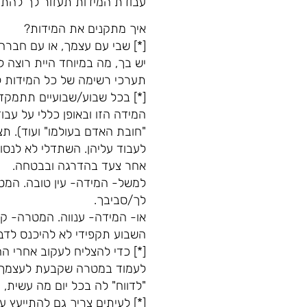
עבודת המידות תעזור לך להתקד
איך מתקנים את המידות?
[*] שבי עם עצמך, או עם חברה
יש בך, מה במיוחד היית רוצה
תערכי רשימה של כל המידות ל
[*] בכל שבוע/שבועיים תתמקדי
המידה הזו ובאופן כללי על עבו
"חובת האדם בעולמו" ועוד). 
לעבוד עליהן. השתדלי לא לנס
אחר צעד בהדרגה ובבטחה.
למשל- המידה- עין טובה. המט
לך/סביבך.
או- המידה- ענווה. המטרה- קנ
השבוע תקפידי לא להיכנס לדבר
[*] כדי להצליח לעקוב אחרי ה
לעמוד במטרה שקבעת לעצמך ו
"לדווח" לה בכל יום מה עשית,
[*] לעיתים צריך גם להתייעץ ע