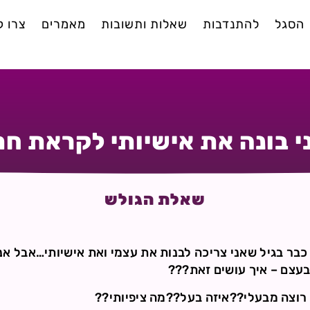
הסגל
להתנדבות
שאלות ותשובות
מאמרים
צרו 
י בונה את אישיותי לקראת ח
שאלת הגולש
בת שאני כבר בגיל שאני צריכה לבנות את עצמי ואת אישיותי…אבל א
עצם – איך עושים זאת???
ק רוצה מבעלי??איזה בעל??מה ציפיותי??