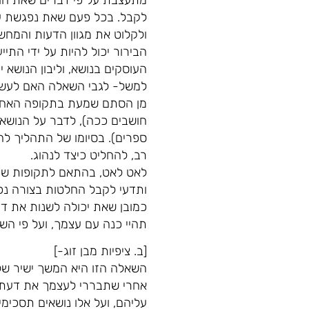
לקבל. בכל פעם שאת נפגשת עם
ולקלוט את מגוון הדעות והמח
הבירור יכול להיות על ידי התי
העוסקים בנושא, וליבון הנושא 
למשל- לגבי השאלה האם לעשות
מן הסתם שמעת בתקופה האחרונ
חושבים ככה), לדבר על הנושא 
ספרים). בסיומו של התהליך לח
רב, להחליט כיצד לנהוג.
לאט לאט, בהתאם לתקופות שתעב
ותדעי לקבל החלטות בצורה נכו
כמובן שאת יכולה לשנות את ד
תהיי כנה עם עצמך, ועל פי השכ
[ב. ציפיות מבן זוג-]
השאלה הזו היא המשך ישיר ש
אחרי שתבררי לעצמך את דעתך ב
עליהם, ועל אלו נושאים תסכימי 