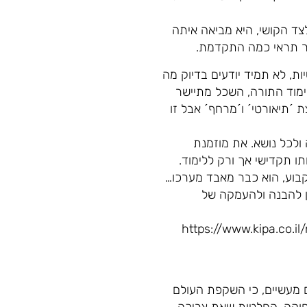
צד הקושי, היא מביאה איתה
ור תראי כמה התקדמת.
ת, לא תמיד יודעים בדיוק מה
לימוד התורה, השכל מתיישר
ת ´תיאורטי´ ו´מרחף´ אבל זו
 ולכל נושא. את מוזמנת
 תקדישי אך ורק ללימוד.
בוע, הוא כבר מאבד מערכו…
ן להבנה ולהעמקה של
 יסודית ומסודרת- https://www.kipa.co.il/noar/n_show.asp?
 מעשיים, כי השקפת העולם
חוקה, החלטות שאת צריכה