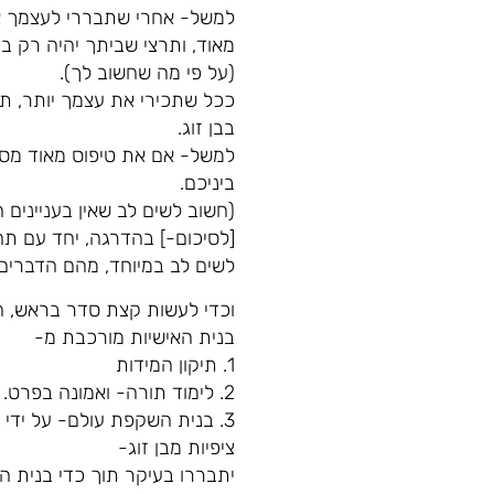
למשל- אחרי שתבררי לעצמך את
מאוד, ותרצי שביתך יהיה רק ב
(על פי מה שחשוב לך).
ככל שתכירי את עצמך יותר, תהי
בבן זוג.
למשל- אם את טיפוס מאוד מסוד
ביניכם.
(חשוב לשים לב שאין בעניינים ה
[לסיכום-] בהדרגה, יחד עם תה
לשים לב במיוחד, מהם הדברים
וכדי לעשות קצת סדר בראש, ה
בנית האישיות מורכבת מ-
1. תיקון המידות
2. לימוד תורה- ואמונה בפרט.
3. בנית השקפת עולם- על ידי ליבון ובירור משותף של נושאים שאת נתקלת בהם במהלך החיים
ציפיות מבן זוג-
יתבררו בעיקר תוך כדי בנית ה