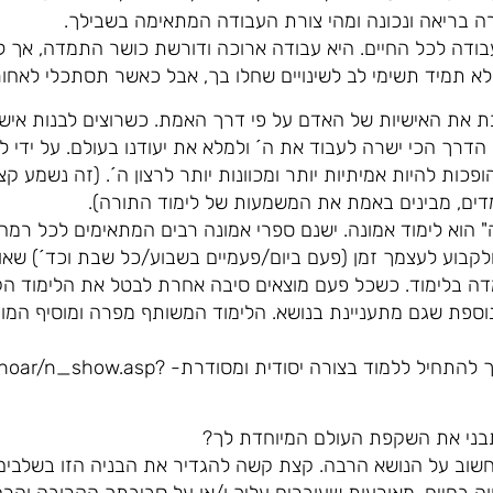
ה בריאה ונכונה ומהי צורת העבודה המתאימה בשבילך.
בודה לכל החיים. היא עבודה ארוכה ודורשת כושר התמדה, אך ל
לא תמיד תשימי לב לשינויים שחלו בך, אבל כאשר תסתכלי לאח
בת את האישיות של האדם על פי דרך האמת. כשרוצים לבנות אישיו
 הדרך הכי ישרה לעבוד את ה´ ולמלא את יעודנו בעולם. על ידי 
פכות להיות אמיתיות יותר ומכוונות יותר לרצון ה´. (זה נשמע קצ
ים, מבינים באמת את המשמעות של לימוד התורה).
ה" הוא לימוד אמונה. ישנם ספרי אמונה רבים המתאימים לכל רמה
בוע לעצמך זמן (פעם ביום/פעמיים בשבוע/כל שבת וכד´) שאותו
דה בלימוד. כשכל פעם מוצאים סיבה אחרת לבטל את הלימוד הק
וספת שגם מתעניינת בנושא. הלימוד המשותף מפרה ומוסיף המו
מצורף קישור למאמר שיעזור לך להתחיל ללמוד בצורה
שוב על הנושא הרבה. קצת קשה להגדיר את הבניה הזו בשלבים
ה בחיים, מאורעות שעוברים עליך ו/או על סביבתך הקרובה והר