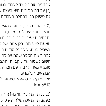
להדריך אותך כיצד לעבוד בצור
[*] עבודת המידות היא בעצם ע
גם סיפוק רב. במהלך העבודה 
[2. לימוד תורה-] התורה מעצ
המינון המתאים לכל מידה, מהי
והבחירות שאנו בוחרים בחיים הו
האמת לאמיתה. רק אחרי שלומד
בשביל בנות, עיקר "לימוד תור
לבחור את הספר שמתאים לך ולק
חשוב לשמור על עיקביות והתמ
מומלץ מאוד ללמוד עם חברה נ
הנושאים הנלמדים.
id=16813
[3. בנית השקפת עולם-] איך תבני את השקפת העולם המיוחדת לך?
בעקבות השאלה שלך יצא לי לח
מתעצבת על פי דברים שאת חוו