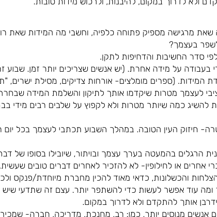
ם ולא לדרוך במקום, להיבנות, ולרכוש מידות טובות.
 שאת מרגישה מספיק פתוחה כלפיה, וחשבי מה המידות שאת רוצה
 לשפר בעצמך?
פי סדר החשיבות והדחיפות לתקן.
 בעבודה על מידה אחרת. (יש אנשים שצריכים יותר זמן. שבוע זה
דת המידות. (ספרים מומלצים- אורחות צדיקים, מסילת ישרים, "תי
תציבי לעצמך מטרות שיקדמו אותך לתיקון והשלמת המידה שבחר
ות להשיג כמה שיותר מטרות ולא לקפוץ על שלבים רבים מידי ב
רה- חיזוק העין הטובה. במהלך השבוע תכתבי לעצמך בכל יום ח
ית הרגלים בהמעטה בערך עצמך ובויתור, שיובילו בסופו של דבר
י אחרים או לחילופין- לא להזכיר לאחרים דברים טובים שעשית.
הצלחות והכשלונות, כדאי מאוד להכין מחברת מיוחדת/פנקס ולכ
מה עוד אפשר לעשות כדי להשתפר יותר. עצם זה שתדעי שיש
 ידרבן אותך להתקדם ולא לדרוך במקום.
ם אנשים מנוסים יותר, כמו: רב, מחנכת, מדריכה, חברה- שמכירים