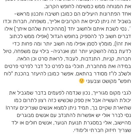
את המנוחה ממש כמשימה לחופש הקרוב.
אחד הפתרונות היעילים הם כמובן חשיבה ותכנון מראש-
בשביל זה ניתן לגייס את הקרובים אלייך, משפחה, חברות וכדו
´. נסי לשבת איתם ולחשוב יחד (מההיכרות שלהם איתך) אילו
דברים חשוב לך להספיק בחופש הגדול (אפילו ממש לכתוב
את זה!), מומלץ לסמן אפילו מה חשוב יותר ומה פחות כדי
לדעת במה להשקיע יותר זמן ואנרגיה- בילוי עם משפחה, טיול
חברות, קניות, התנדבות, לעבוד, לראות סרט וכן הלאה.
במידה ואת מתחברת, תוכלי גם לפרט כל דבר לפרטי פרטים
ולשלב לו"ז מסודר בהתאם. אפשר כמובן להיעזר בהכנת "לוח
חופש" מקושט וצבעוני
לגבי מקום מגורייך, נכון שנדמה לפעמים בדבר שמגביל את
יכולת העשייה אבל אין ספק שכשיש כזה רצון לתרום כמו
שתיארת שקיים בך, תמיד ניתן למצוא אנשים שצריכים עזרה!
נסי לברר אולי יש אפשרות להתנדב עם אנשים מבוגרים
מהיישוב, אולי במסגרת תנועת הנוער, אנשים חולים או ילד
שצריך חיזוק חברתי ולימודי.