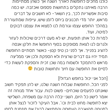
כולנו מחכים לחופשות לאורך השנה אך כשהן מסתיימות
הרבה מאיתנו נתקלים בתחושות פספוס ואכזבה. יש כמה
סיבות אפשריות לכך, בין השאר- לא חושבים על דברים
מראש, יותר מדי תכנונים ביחס לזמן שיש, עייפות שמתעוררת
במהלך החופש עצמו וגורמת לנו למצוא את עצמנו דבוקים
למיטה, ועוד.
למרות כל אותן תופעות, יש לא מעט דרכים שיכולות לעזור
ולגרום לנו לצאת מסופקים בסוף החופש! את חלקן אנסה
להציג בפנייך. אך לפני כן טיפ קטן- כאשר תסתיים החופשה
תמיד יהיו גם דברים שרצית ולא הספקת ולכן אני ממליצה
מראש להתמקד ולשמוח במה שכן זכית והספקת לעשות כדי
לסיים את החופשה עם חיוך ותחושות טובות
[הכל אני יכול בחופש הגדול!]
לפני הכל, החופשות שבלוח השנה שלנו, יש להן תפקיד חשוב
שאנחנו לפעמים שוכחים- פשוט לנוח. עבור אחד מנוחה זה
אומר לישון כל היום, השני יבלה הרבה עם משפחה, השלישי
יצא לחופשה מחוץ לבית וכו´. אבל העיקר לזכור לנצל אותן
למנוחה מהשגרה העמוסה והמתישה לרוב! את מוזמנת לסמן