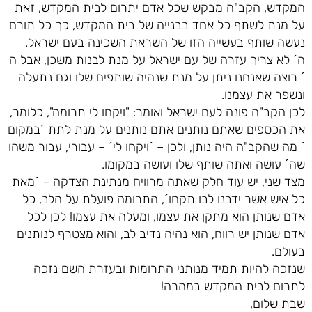
המקדש, הקב"ה מבקש שכל אדם יתרום לבית המקדש, זאת
על מנת לשתף כל אחד בבנייה של בית המקדש, כך כל תורם
נעשה שותף בעשייה הזו של השראת השכינה בעם ישראל.
ה´ לא צריך עזרה של עם ישראל על מנת לבנות משכן, אבל ה
´ רוצה שאנחנו ניתן על מנת שנהיה שותפים שלו וגם נתעלה
ונשפר את עצמנו.
לכן הקב"ה פונה לעם ישראל ואומר: "ויקחו לי תרומה", כלומר,
את הכספים שאתם נותנים אתם נותנים על מנת לתת ´במקום
´ מה שהקב"ה היה נותן, ולכן – ´ויקחו לי´ – עבורי, עבור משהו
שה´ עושה ואתה שותף שלו ועושה במקומו.
מצד שני, יש עוד חלק שאתה מרוויח מנתינת הצדקה – ´מאת
כל איש אשר ידבנו לבו תקחו´, התרומה פועלת על הלב, כל
אדם שנותן הוא מתקן את עצמו, ומעלה את עצמו! לכן לכל
אדם שנותן יש רווח, הוא נהיה נדיב לב, והוא מצטרף לנותנים
בעולם.
שנזכה להיות תמיד מנותני התרומות ובעזרת השם נזכה
לתרום לבית המקדש במהרה!
שבת שלום,