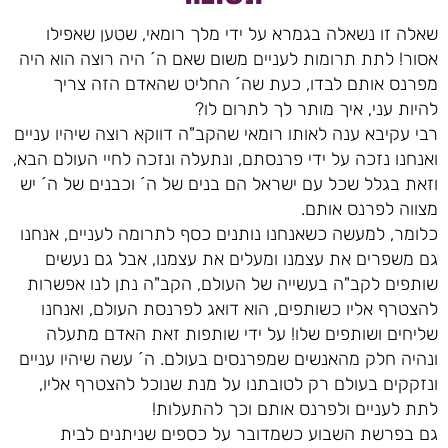
שאלה זו נשאלה בגמרא על ידי מלך רומאי, שטען שאפילו
אסור! לתת תרומות לעניים משום שאם ה´ היה רוצה הוא היה
מפרנס אותם לבדו, כעת שה´ החליט שהאדם הזה צריך
להיות עני, איך מותר לך לתרום לו?
רבי עקיבא ענה לאותו רומאי שהקב"ה דווקא רוצה שיהיו עניים
ואנחנו נזכה על ידי פרנסתם, ונתעלה ונזכה לחיי העולם הבא,
וזאת בגלל שכל עם ישראל הם בנים של ה´ וכבנים של ה´ יש
מצווה לפרנס אותם.
כלומר, למעשה כשאנחנו נותנים כסף לתרומה לעניים, אנחנו
גם משפרים את עצמנו ומעלים את עצמנו, אבל גם נעשים
שותפים לקב"ה בעשייה של העולם, הקב"ה נתן לנו אפשרות
להצטרף אליו כשותפים, הוא דואג לפרנסת העולם, ואנחנו
שליחים ושותפים שלו! על ידי שותפות זאת האדם מתעלה
ונהיה חלק מהאנשים שמפרנסים בעולם. ה´ עשה שיהיו עניים
ונזקקים בעולם רק לטובתנו על מנת שנוכל להצטרף אליו,
לתת לעניים ולפרנס אותם וכך להתעלות!
גם בפרשת השבוע כשמדובר על כספים שניתנים לבית