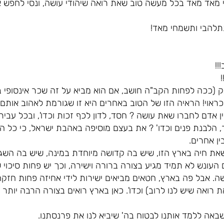
 מאד מאד בכל מעשה טוב שאת רואה שיהודי עושה, ונסי לחפש א
תלהבי ותשמחי מאד!
!!
ק (ככה לפחות הקב"ה חושב, אם הוא מביא על זה שכר אינסופי ב
ראוי! הראיה הזו של הטוב באחרים היא זו שגורמת לאהוב אותם
 אדם לחברו שאת עושה ? חסד, לדון לכף זכות וכדו', ובכל עבי
 הלבנת פנים וכדו' ? את בעצם מוסיפה באהבת ישראל, כי כל ה
ן אחרים.
ת חיה בארץ הזו, שיש בה קדושה מיוחדת במינה, שיש בה השג
העונש לא תמיד מגיע בצורה ברורה וישירה, וכך יש פחות סיכוי 
. אבל פה בארץ, חטאים מביאים ישירות לידי אחיזה פחות חזקה 
ת רואה שיש לנו לרוב) וכדו'. כאן בארץ רואים בצורה הרבה יות
שבאה ללמד אותנו לבטוח בה' שיביא לנו את פרנסתנו.