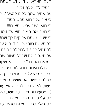
העם והארץ, ועוד ועוד… תשמחי
ותמיד לדון לכף זכות.
אם אחיך שטף כלים למשל ? ת
כי אח שלך הוא ממש חמוד!
כי הוא עשה עכשיו מצווה!!!
כי הנה, את רואה, הוא אדם טוב!
כי יש בו נשמה אלוקית קדושה!!!
כל מעשה טוב של יהודי הוא ענ
להתחיל ללמוד להתלהב ממנו כ
אל תשכחי גם שבכל מצווה שבין
נמנעת ממנה ? לשון הרע, שקר,
שיגדלו האהבה והשלום בינך לבי
ובקשר לארץ? תשמחי כל כך שא
בחו"ל, למשל, אם עושים חטאים 
פשוט לא שם לב למה שהוא עושה
(בפיגועים ובתאונות, למשל, שא
רק ע"י קיום תורה ומצוות.
רק בא"י יש לנו מצוות שמיטה, 