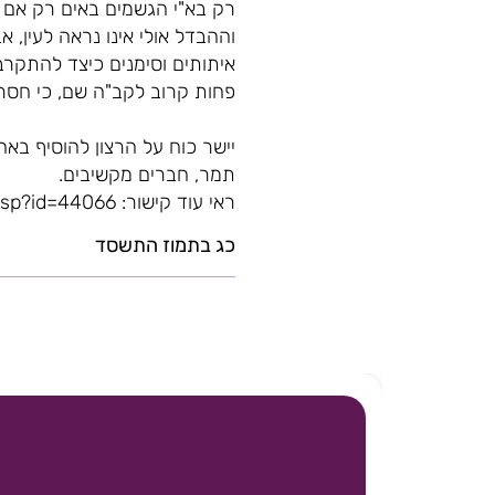
רק בא"י הגשמים באים רק אם ר
וההבדל אולי אינו נראה לעין,
איתותים וסימנים כיצד להתקרב א
פחות קרוב לקב"ה שם, כי חסר
יישר כוח על הרצון להוסיף בא
תמר, חברים מקשיבים.
ראי עוד קישור: https://www.kipa.co.il/noar/n_ask_show.asp?id=44066
כג בתמוז התשסד