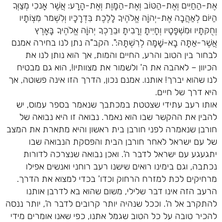
אֶת-הַחַיִּים וְאֶת-הַטּוֹב וְאֶת-הַמָּוֶת וְאֶת-הָרָע: אֲשֶׁר אָנכִי מְצַוְּךָ
הַיּוֹם לְאַהֲבָה אֶת-יְהוָֹה אֱלֹהֶיךָ לָלֶכֶת בִּדְרָכָיו וְלִשְׁמר מִצְוֹתָיו
וְחֻקּתָיו וּמִשְׁפָּטָיו וְחָיִיתָ וְרָבִיתָ וּבֵרַכְךָ יְהוָֹה אֱלֹהֶיךָ בָּאָרֶץ
אֲשֶׁר-אַתָּה בָא-שָׁמָּה לְרִשְׁתָּהּ:". הקב"ה נתן לנו בחירה אמנם
לבחור בין הטוב והרע, החיים והמות, אך הוא נותן לנו את
הכיוון – לאהבה את ה' ולשמור את מצוותיו!, הוא גם מבטיח
לנו שהוא יברך! אותנו. אמנם נכון, הדרך הזו אינה פשוטה, אך
היא דרך של חיים.
אותו רעב עתידי שצטטת במכתבך שנאמר בספר עמוס, יש
להבין את ההקשר שבו הוא נאמר. נבואה זו היא נבואה של
חורבן שנאמרה לפני חורבן בית ראשון והיא מתארת את המצב
של עם ישראל לאחר חורבן הבית והפסקת הנבואה שבו
יתגעגע עם ישראל לדבר ה'. ואכן נבואה שנצרכה לדורות
נכתבה, וגם בימינו רואים שישנו רעב רוחני ואנשים אפילו
מרחיקים לכת למזרח הרחוק וכדו' בכדי למצוא את הדרך.
הרעב הזה אינו דבר שלילי, משום שהוא בא לדרבן אותנו
להתקרב אל ה'. וככל שנהיה יותר קרובים לדבר ה', יותר ננסה
להכיר טובה על כל הטוב שגמל אתנו, כפי שאנו אומרים מידי