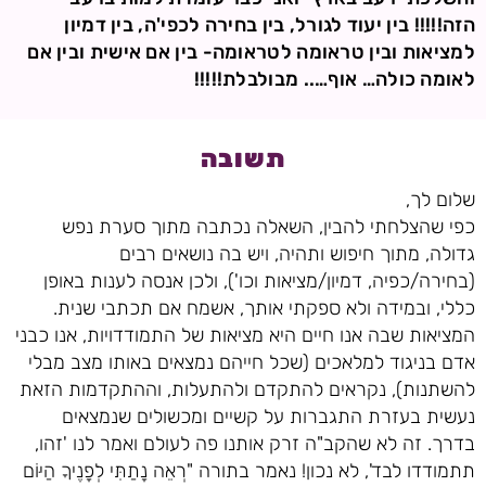
הזה!!!!! בין יעוד לגורל, בין בחירה לכפי'ה, בין דמיון
למציאות ובין טראומה לטראומה- בין אם אישית ובין אם
לאומה כולה… אוף….. מבולבלת!!!!!
תשובה
שלום לך,
כפי שהצלחתי להבין, השאלה נכתבה מתוך סערת נפש
גדולה, מתוך חיפוש ותהיה, ויש בה נושאים רבים
(בחירה/כפיה, דמיון/מציאות וכו'), ולכן אנסה לענות באופן
כללי, ובמידה ולא ספקתי אותך, אשמח אם תכתבי שנית.
המציאות שבה אנו חיים היא מציאות של התמודדויות, אנו כבני
אדם בניגוד למלאכים (שכל חייהם נמצאים באותו מצב מבלי
להשתנות), נקראים להתקדם ולהתעלות, וההתקדמות הזאת
נעשית בעזרת התגברות על קשיים ומכשולים שנמצאים
בדרך. זה לא שהקב"ה זרק אותנו פה לעולם ואמר לנו 'זהו,
תתמודדו לבד', לא נכון! נאמר בתורה "רְאֵה נָתַתִּי לְפָנֶיךָ הַיּוֹם