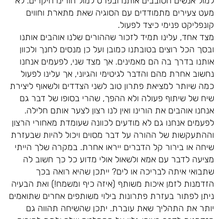
למול אנשים הסובבים אותנו ובפרט למול הורינו היקרים. לא
מעט צעירים מתמודדים עם הסוגיה שאת מתארת וחווים
קונפליקט פנימי כיצד לפעול.
מצד אחד, עלינו תמיד לזכור שההורים שלנו אוהבים אותנו
ובסך הכל רוצים בטובתנו כמובן ועל כן מנסים לחנך ולכוון
אותנו בדרך בה הם מאמינים. אך מצד שני, לפעמים אנחנו
נחשוב אחרת מהם והדבר לגיטימי והגיוני, אך עלינו לפעול
כמה שיותר למציאת פתרון טוב לשני הצדדים ולשאוף ליצירת
שיח של שיתוף פעולה ולא ההפך, שהרי בסופו של דבר גם
אנחנו אוהבים את הורינו ואין לנו רצון לצער אותם חלילה.
לפעמים אנחנו גם לא מודעים לכוונה שעומדת מאחורי הרצון
וההתעקשות של ההורה על דבר מסוים ויכול להיות שבעזרת
שיחה או בירור קל הדברים ייראו אחרת. במקרה שלך הייתי
מציעה לדבר עם אמא ולשאול אולי מדוע כל כך חשוב לה
שתבואי איתה לבריכה או לים? ייתכן שהיא רואה בכך
הזדמנות לזמן איכות משותף (איזה כיף ומשמח!) ואת הבעיה
ניתן לפתור בעזרת פתרונות בילוי משותפים אחרים שתואמים
יותר את התהליך שאת עוברת. יתכן שהשיחה תהווה גם