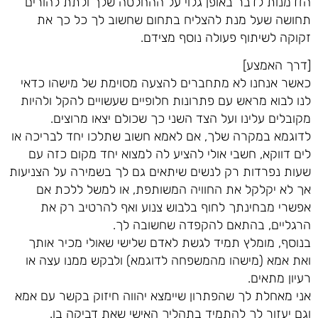
הזדמנות לדבר באופן גלוי על ההחלטה שלך ולתת להורים
תחושה שעל מנת להצליח בתחום שחשוב לך כל כך את
זקוקה לשיתוף פעולה נוסף מצידם.
[דרך האמצע]
כאשר אנחנו לא מתחברים להצעה מסוימת של מישהו כדאי
לנו לבוא מראש עם פתרונות חלופיים שעשויים להקל ולהיות
מקובלים עלינו ועל הצד השני כך שכולם יצאו מרוצים.
לדוגמא במקרה שלך, אם לאמא חשוב שתלכו יחד לבריכה או
לים דווקא, חשבי אולי להציע לה למצוא יחד מקום כזה עם
שעות נפרדות רק לנשים שיתאים גם לך בשמירה על הצניעות
אך לא יקלקל את החוויה המשותפת, או למשל ללכת אם
אפשרי מבחינתך לחוף בלבוש צנוע ואף להרטיב רק את
הרגליים, בהתאם להקפדה שחשובה לך.
בנוסף, מומלץ תמיד לגשת לאדם שלישי שאולי מכיר אותך
ואת אמא (מישהו מהמשפחה לדוגמא) ולבקש ממנו עצה או
רעיון מתאים.
אני מאחלת לך שהפתרון שיימצא יהווה חיזוק בקשר עם אמא
וגם יעזור לך להתמיד בתהליך האישי שאת דביקה בו.