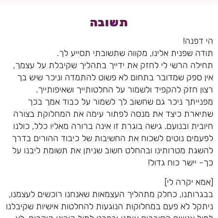
תשובה
הי דפנה!
תודה שפנית אלינו, מקווה שתשובתי תסייע לך.
תחילה הרשי לי לחזק את ידייך בתהליך שקיבלת על עצמך,
אין ספק שמדובר בתחום לא פשוט להתמדה וניכר שיש בך
רצון חזק להקפיד ולשמור על החלטותייך ושאיפותייך.
מפנייתך ניכר גם שחשוב לך לשמור על כבוד אמך בכך
שתיארת כיצד את מנסה לפתור עימה את המחלוקת בצורה
חיובית ובנועם. גישה בוגרת זו אינה ברורה מאליו כלל, כולנו
לפעמים נוטים לשכוח את החשיבות של כיבוד ההורים בדרך
להשגת מטרותינו ובהחלט חשוב שניתן את תשומת ליבנו על
כך- יישר כוח גדול!
[אמא יקרה לי]
בבגרותנו, כחלק מתהליך העצמאות שאנחנו רוכשים לעצמנו,
ניתקל לא פעם במחלוקות הנוגעות להחלטות אישיות שקיבלנו