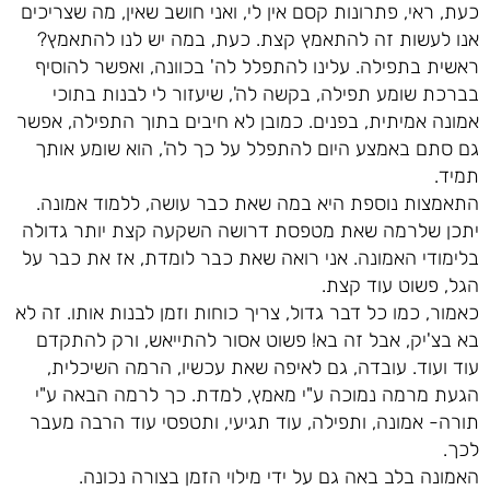
כעת, ראי, פתרונות קסם אין לי, ואני חושב שאין, מה שצריכים
אנו לעשות זה להתאמץ קצת. כעת, במה יש לנו להתאמץ?
ראשית בתפילה. עלינו להתפלל לה' בכוונה, ואפשר להוסיף
בברכת שומע תפילה, בקשה לה', שיעזור לי לבנות בתוכי
אמונה אמיתית, בפנים. כמובן לא חיבים בתוך התפילה, אפשר
גם סתם באמצע היום להתפלל על כך לה', הוא שומע אותך
תמיד.
התאמצות נוספת היא במה שאת כבר עושה, ללמוד אמונה.
יתכן שלרמה שאת מטפסת דרושה השקעה קצת יותר גדולה
בלימודי האמונה. אני רואה שאת כבר לומדת, אז את כבר על
הגל, פשוט עוד קצת.
כאמור, כמו כל דבר גדול, צריך כוחות וזמן לבנות אותו. זה לא
בא בצ'יק, אבל זה בא! פשוט אסור להתייאש, ורק להתקדם
עוד ועוד. עובדה, גם לאיפה שאת עכשיו, הרמה השיכלית,
הגעת מרמה נמוכה ע"י מאמץ, למדת. כך לרמה הבאה ע"י
תורה- אמונה, ותפילה, עוד תגיעי, ותטפסי עוד הרבה מעבר
לכך.
האמונה בלב באה גם על ידי מילוי הזמן בצורה נכונה.