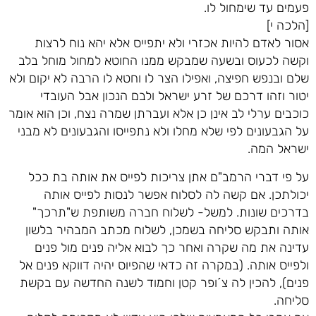
פעמים עד שימחול לו.
[הלכה י]
אסור לאדם להיות אכזרי ולא יתפייס אלא יהא נוח לרצות
וקשה לכעוס ובשעה שמבקש ממנו החוטא למחול מוחל בלב
שלם ובנפש חפיצה, ואפילו הצר לו וחטא לו הרבה לא יקום ולא
יטור וזהו דרכם של זרע ישראל ולבם הנכון אבל העובדי
כוכבים ערלי לב אינן כן אלא ועברתן שמרה נצח, וכן הוא אומר
על הגבעונים לפי שלא מחלו ולא נתפייסו והגבעונים לא מבני
ישראל המה.
על פי דברי הרמב"ם אתן צריכות לפייס את אותה בת ככל
יכולתכן. אם קשה לה לסלוח אפשר לנסות לפייס אותה
בדרכים שונות. למשל- לשלוח חברה משותפת ש"תרכך"
אותה ותבקש סליחה בשמכן, לשלוח מכתב המבהיר בלשון
עדינה את מה שקרה ואחר כך לבוא אליה פנים מול פנים
ולפייס אותה. (במקרה זה כדאי שהפיוס יהיה דווקא פנים אל
פנים), להכין לה צ´ופר קטן וחמוד לשנה החדשה עם בקשת
סליחה.