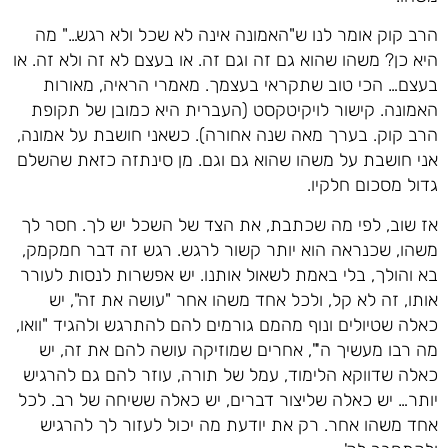
הרב קוק אומר לנו ש"האמונה אינה לא שכל ולא רגש…" מה
היא כן? משהו שהוא גם זה וגם זה. או בעצם לא זה ולא זה. או
בעצם… הכי טוב שתקראי בעצמך. מאמרי הראיה, מאורות
האמונה. קישור לויקיטקסט (העברית היא כמובן של תקופת
הרב קוק. בערך מאה שנה אחורה). כשאני חושבת על אמונה,
אני חושבת על משהו שהוא גם וגם. מן סינתזה כזאת שהשלם
גדול מסכום חלקיו.
אז שוב, לפי מה שכתבת, את הצד של השכל יש לך. חסר לך
משהו, שכנראה הוא יותר קשור לרגש. רגש זה דבר חמקמק,
בא והולך, בלי באמת לשאול אותנו. יש אפשרות לנסות לעורר
אותו, זה לא קל, ולכל אחד משהו אחר "עושה את זה", יש
כאלה שטיולים ונוף מהמם גורמים להם להתרגש ולהגיד "וואו,
מה רבו מעשיך ה'", אחרים שמוזיקה עושה להם את זה, יש
כאלה שדווקא הלימוד, עמל של תורה, עוזר להם גם להרגיש
יותר… יש כאלה שליצור דברים, יש כאלה ששיחה של רב. לכל
אחד משהו אחר. רק את יודעת מה יכול לעזור לך להרגיש