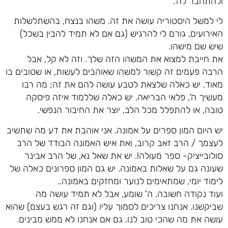
ולהתחבר לה'.
לי למשל היסטוריה עושה את זה. משהו בנצח, בהשתלשלות
האירועים, גורם לי להרגיש (גם אם לא תמיד להבין בשכל)
שיש שם מישהו.
את חייבת למצוא את המשהו הזה שלך. וזה לא קל, אבל
הרבה פעמים זה קשור למשהו שאוהבים לעשות, או שטובים בו
מאוד. יש כאלה שלצאת לטבע עושה להם את זה; מה רבו
מעשיך ה', פלאי הבריאה. יש כאלה שללמוד איזה פיסקה
טובה, או להתפלל מכל הלב, יוצר את החיבור הנפשי.
יש היום המון ספרים על אמונה. אני אוהבת את דע מה שתשיב
לעצמך / הרב זאב קרוב, ואת איש האמונה הבודד של הרב
סולובייציק- ספר מעולה!. יש את שאל נא, של הרב אבינר
שעונה גם על שאלות באמונה. יש גם המון ספרונים כאלה של
לימוד יומי, שמתאימים לנוער ומחזקים באמונה..
ועוד נקודה חשובה. ה' שומע, אבל לא תמיד עושה מה
שביקשנו. אנחנו צריכים לסמוך עליו (וגם זה רגש בעצם) שהוא
עושה את מה שהכי טוב לנו. גם אם אנחנו לא ממש מבינים.