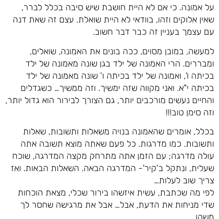
על אמונה. כי אם לא היית חושבת שיש סיבה בכלל לברר,
שאין אלוקים וזהו, בוודאי לא היית שואלת. עצם זה שאת דנה
עם עצמך בעניין זה כבר דבר חשוב.
למעשה, במובן מסוים, ככה בונים את האמונה, שואלים,
ומבררים. הרי האמונה של ילד בגן שונה מאמונה של ילד
בכיתה ו', ואמונה של ילד בכיתה ו' שונה מאמונה של ילד
בכיתה י"א. ואני מקווה שזה ימשיך. וזה ממשיך… כשגדלים
והחיים נעשים מורכבים יותר, גם הצורך לבירור הוא גדול יותר,
וזה סימן טוב!!!
בכלל, אומרים שהאמונה בנויה משאלות ותשובות, שאלות
ותשובות. כמו מדרגות. כל פעם שאתה מוצא תשובה אתה
עולה מדרגה; עם הזמן אתה מתרחק מקצה המדרגה, שוכח
שעלית, ונתקל ב'קיר'- המדרגה הבאה. השאלות הבאות. ואז
צריך שוב לעלות…
לפי מה שכתבת, עשית איזשהו בירור שכלי, מצאת הוכחות
שדי מניחות את הדעת, אבל… אבל את מרגישה שחסר לך
משהו.