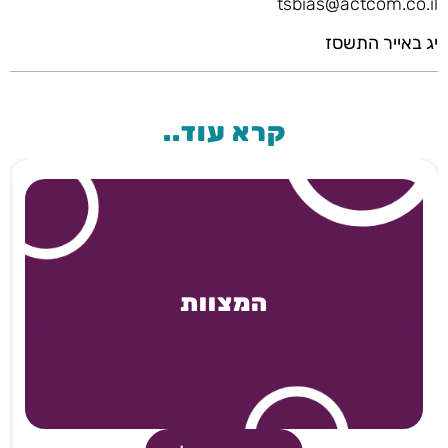
tsbias@actcom.co.il
יג באייר התשסז
קרא עוד..
המצוות