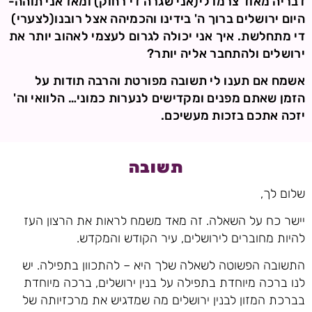
דבריה מאוד צרמו לי(אני שגרה די רחוק) ומאז אני תוהה-
היום ירושלים ברוך ה' בידינו והכמיהה אצל רובנו(לצערי)
די מתחלשת. איך אני יכולה לגרום לעצמי לאהוב יותר את
ירושלים ולהתחבר אליה יותר?
אשמח אם תענו לי תשובה מפורטת והרבה תודות על
הזמן שאתם מפנים ומקדישים לנערות כמוני… הלוואי וה'
יזכה אתכם בזכות מעשיכם.
תשובה
שלום לך,
יישר כח על השאלה. זה מאד משמח לראות את הרצון העז
להיות מחוברים לירושלים, עיר הקודש והמקדש.
התשובה הפשוטה לשאלה שלך היא – להתכוון בתפילה. יש
לנו ברכה מיוחדת בתפילה על בנין ירושלים, ברכה מיוחדת
בברכת המזון לבנין ירושלים מה שמדגיש את מרכזיותה של