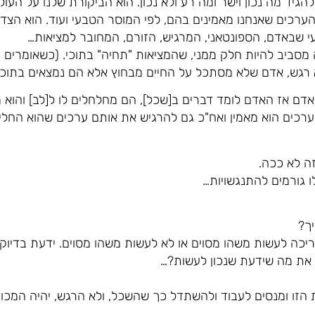
גיד מה נכון וישר ומה רע ולא נכון. הוא הביקורת שלנו על העול
הערכים שאנחנו מאמינים בהם, לפי המוסר הטבעי ועוד. הוא הצד 
י שבאדם, הספונטאני, המרגיש, הזורם, המחובר למציאות…
מסביב להיות חלק ממני, שהמציאות "תחיה" בתוכי. (כשאומרים ע
רגש, אדם שלא מסתכל על החיים מבחוץ אלא הם נמצאים בתוכו,
אדם אז האדם לומד דברים ב[שכל], הם מחלחלים לו ל[לב] והוא 
ערכים הוא מאמין ואח"כ גם להרגיש את אותם ערכים שהוא החליט
ה לא ככה.
 גורמים להתנגשויות…
ך?
כה לעשות משהו מסוים או לא לעשות משהו מסוים. ידעת בדיוק מ
את מה שידעת שנכון לעשות?…
הזו ומנסים לעבוד ולהשתדל כך שהשכל, ולא הרגש, יהיה המכוו