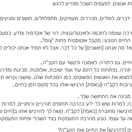
ות אנשים, לפעמים השכל מפריע לרגש.
 דברים, לומדים, מבררים, מעמיקים, מתפלפלים, חושבים ומגיעי
רכה עצומה לחכמה ולאינטליגנציה, דור של אקדמיה ומדע, כמעט 
החיים הטבעי, מקבל אוטומטית פחות "צומי"…
מאד מה אנחנו [חושבים] על כל דבר, אבל לא תמיד אנחנו יכולים ל
החיים. גם לתורה, לאמונה ולקשר עם הקב"ה…
ורה. נפתחות כל הזמן עוד ועוד ישיבות, אולפנות, מכינות ומדרש
מצוא את האנשים הפשוטים, כמו הסבתות שלנו, שישבו וקראו תה
ובות לקב"ה ו[באמת] הרגישו אותו בכל מקום וזמן בחיים…
ד מבינה את התחושה שלך…
 למרות שיש לך ידע בהרבה תחומים תורניים ורוחניים, למרות 
מרגישה מחוברת [באמת] לקב"ה, קשה לך להרגיש אותו ב[חיים ש
ישה על עצמי, נובע מהרבה התעסקות בצד השכלי ופחות התעסקות
ים [להרגיש] את החיים ואת הקב"ה?