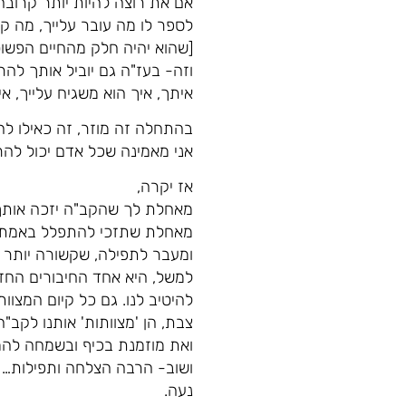
אם את רוצה להיות יותר קרובה 
לספר לו מה עובר עלייך, מה 
[שהוא יהיה חלק מהחיים הפשוט
וזה- בעז"ה גם יוביל אותך להר
איתך, איך הוא משגיח עלייך, א
בהתחלה זה מוזר, זה כאילו להכ
אני מאמינה שכל אדם יכול להר
אז יקרה,
מאחלת לך שהקב"ה יזכה אותך ו
מאחלת שתזכי להתפלל באמת ול
ומעבר לתפילה, שקשורה יותר 
למשל, היא אחד החיבורים החזק
להיטיב לנו. גם כל קיום המצוות
צבת, הן 'מצוותות' אותנו לקב"ה
ואת מוזמנת בכיף ובשמחה להמש
ושוב- הרבה הצלחה ותפילות…
נעה.