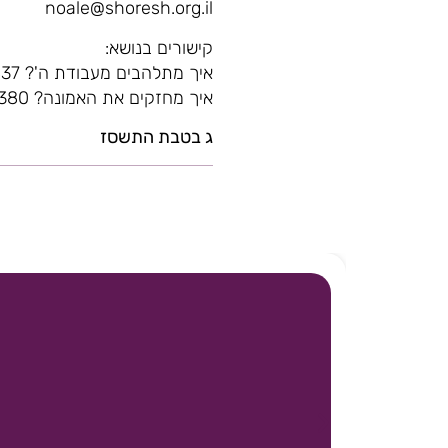
noale@shoresh.org.il
קישורים בנושא:
איך מתלהבים מעבודת ה'? https://www.kipa.co.il/ask/show.asp?id=837
איך מחזקים את האמונה? https://www.kipa.co.il/ask/show.asp?id=44380
ג בטבת התשסז