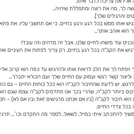
אליו את צריכה לדבר איתו.
קשה לך, מה את רוצה ומתפללת שיהיה…
ים והרגילים שלך].
גיש אותו ממש בכל רגע ורגע בחיים, כי אם תחשבי עליו, את פתאו
יך הוא אוהב אותך…
ניס עוד מישהו לחיים שלנו, אבל זה מדהים וזה עובד!
גיש את הקב"ה בכל רגע בחיים, רק צריך לפתוח את העיניים וא
יפתח לך את הלב לראות אותו ולהרגיש עד כמה הוא קרוב אלייך
יצור קשר רגשי ועמוק עם החיים שלך ועם הבורא יתברך…
לרגש, יש לדעת שהחיבור לקב"ה הוא בכל כוחות החיים – גם כו
ים ביותר לקב"ה, שהרי בכך אנו מתדמים לקב"ה עצמו שגם הוא
 הוא חיבור לקב"ה (בין אם אנחנו מרגישים זאת ובין אם לא) – חס
 בכל צדדי החיים.
יך להתכתב איתי במייל, לשאול, לספר מה התקדם וכו´… תרגיש