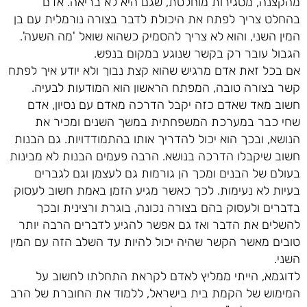
מהקצנה, מסגירות מוחלטת, שגם היא לא בריאה. אדם
בהחלט צריך לפתח את היכולת לדבר בצורה נורמלית עם בן
המין השני, והוא לא צריך להסמיק כשהוא שואל 'מה השעה'.
הגבול עובר רק בקשר שנוגע במקום בנפש.
אם בכל זאת אדם מרגיש שהוא קצת נבוך ולא יודע איך לפתח
קשר בצורה טובה, המפתח הראשון הוא המודעות לבעיה.
חשוב מאד שאדם כזה יקבל הדרכה מאדם עם נסיון, אדם
שחי כבר במערכת המשפחתית במשך השנים ומכיר את
הנושא, ובכך הוא יכול להדריך אותו בהתמודדויות. גם הבנות
חשוב שיקבלו הדרכה בנושא. הרבה פעמים הבנות לא מבינות
בעולם של הבנים ומכך הן גורמות גם לעצמן וגם לגברים
בעיות לא נעימות. לכך כאשר מגיע הזמן באמת חשוב לעסוק
בדברים ולעסוק בהם בצורה נכונה, בוגרת ורצינית ובכך
להשלים את הדבר ואז גם אפשר להגיע לדברים הרבה יותר
טובים מאשר הקשר שהיה יכול להיות עד השלב הזה עם המין
השני.
לדוגמא, הייתי ממליץ לאדם לקראת התחלתו לחשוב על
המימוש של הקמת בית בישראל, ללמוד את החוברת של הרב