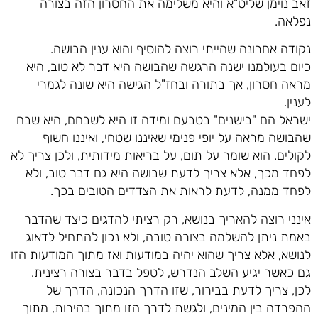
זאב נוימן שליט"א והיא משלימה את החסרון הזה בצורה
נפלאה.
נקודה אחרונה שהייתי רוצה להוסיף והוא ענין הבושה.
כיום בעולמנו ישנה הרגשה שהבושה היא דבר לא טוב, היא
מראה חסרון, אך בתורה ובחז"ל הגישה היא שונה לגמרי
לענין.
ישראל הם "בישנים" בטבעם ומידה זו היא לשבחם, היא שבח
שהבושה מראה על יופי פנימי שאיננו שטחי, ואיננו חשוף
לקולים. הוא שומר על תום, על בריאות מידותית, ולכן צריך לא
לפחד מכך, אלא צריך לדעת שבושה היא גם דבר טוב, ולא
לפחד ממנה, לדעת לראות את הצדדים הטובים בכך.
אינני רוצה להאריך בנושא, רק רציתי להדגים כיצד שהדבר
באמת ניתן להשלמה בצורה טובה, ולא נכון להתחיל לדאוג
לנושא, אלא צריך שהוא יהיה במודעות ואז מתוך המודעות הזו
גם כאשר יגיע השלב הנדרש, לטפל בדבר בצורה רצינית.
לכן, צריך לדעת בבירור, שזו הדרך הנכונה, הדרך של
ההפרדה בין המינים, ולגשת לדרך הזו מתוך בהירות, מתוך