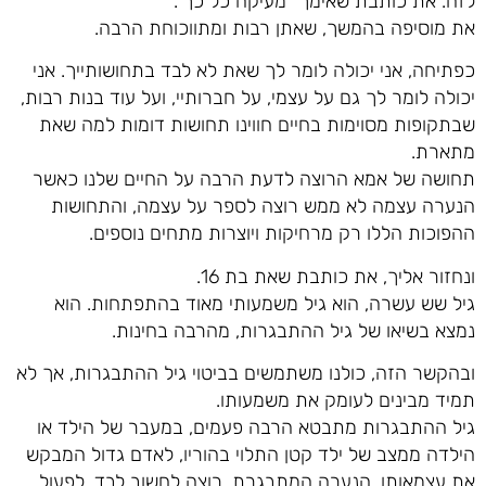
לזה. את כותבת שאימך "מעיקה כל כך".
את מוסיפה בהמשך, שאתן רבות ומתווכוחת הרבה.
כפתיחה, אני יכולה לומר לך שאת לא לבד בתחושותייך. אני
יכולה לומר לך גם על עצמי, על חברותיי, ועל עוד בנות רבות,
שבתקופות מסוימות בחיים חווינו תחושות דומות למה שאת
מתארת.
תחושה של אמא הרוצה לדעת הרבה על החיים שלנו כאשר
הנערה עצמה לא ממש רוצה לספר על עצמה, והתחושות
ההפוכות הללו רק מרחיקות ויוצרות מתחים נוספים.
ונחזור אליך, את כותבת שאת בת 16.
גיל שש עשרה, הוא גיל משמעותי מאוד בהתפתחות. הוא
נמצא בשיאו של גיל ההתבגרות, מהרבה בחינות.
ובהקשר הזה, כולנו משתמשים בביטוי גיל ההתבגרות, אך לא
תמיד מבינים לעומק את משמעותו.
גיל ההתבגרות מתבטא הרבה פעמים, במעבר של הילד או
הילדה ממצב של ילד קטן התלוי בהוריו, לאדם גדול המבקש
את עצמאותו. הנערה המתבגרת, רוצה לחשוב לבד, לפעול