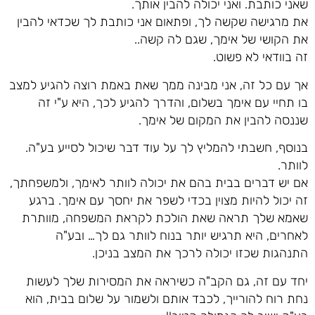
שאני כותבת. ואני יכולה להבין אותך.
את מרגישה שקשה לך, ופתאום אני כותבת לך שכדאי להבין
את הקושי של אימך, שגם לה קשה..
זה בוודאי לא פשוט.
אך עם כל זה, אני מבינה ממך שאת באמת רוצה להגיע למצב
בו תחיי עם אימך בשלום, והדרך להגיע לכך, היא ע"י זה
שננסה להבין את המקום של אימך.
בנוסף, חשבתי להמליץ לך על עוד דבר שיכול לסייע בע"ה.
לוותר.
אם יש דברים בבית בהם את יכולה לוותר לאימך, ולמשפחתך,
זה יכול להיות מצוין בכדי לשפר את יחסך עם אימך. ברגע
שאמא שלך תראה שאת הולכת לקראת המשפחה, מוותרת
לאחרים, היא תרגיש יותר בנוח לוותר גם לך… ובע"ה
התנהגות שכזו יכולה לרכך את המצב בניכן.
יחד עם זה, גם הקב"ה כשיראה את המסירות שלך לעשות
נחת רוח להורייך, לכבד אותם ולשמור על שלום בבית, הוא