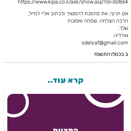
https://www.kipa.co.il/ask/show.asp?id=60864
אם תרצי, את מוזמנת להמשיך ולכתוב אליי למייל,
הרבה הצלחה, שמחה ואמונה!
שלך,
אודליה.
odelyaf@gmail.com
ב בכסלו התשסז
קרא עוד..
המצוות