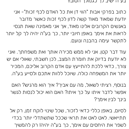
בע"ה ישיב לך כגמולך הטוב!!
כתוב בפרקי אבות "הווי דן את כל האדם לכף זכות"- אני
יודעת שמאוד מאוד קשה לדון לכף זכות כאשר מדובר
באנשים הקרובים אלינו מאוד, אך אני מאמינה שאת תנסי
לראות את אימך באופן חיובי יותר, כך בע"ה יהיה לך קל יותר
לתקשר עימה בהבנה ונועם.
עוד דבר קטן. אני לא ממש מכירה אותך ואת משפחתך. ואני
לא יודעת בדיוק את חומרת המצב, לכן חשבתי, שאולי אם יש
צורך, כדאי ללכת להתייעץ עם אדם הקרוב אליכם, המכיר
יותר את המשפחה כולה. שיוכל ללוות אתכם ולסייע בע"ה.
בנוסף, רציתי לשאול, מה עם אביך? איך הוא מרגיש? האם
אפשר לדבר איתו על כך איתו? האם הוא יכול לנסות לגשר
בינך לבין אימך?
לסיום, באופן כללי כדאי לזכור, שכל שינוי לוקח זמן, רק אל
תתייאשי. לאט לאט את תראי שככל שתשתדלי יותר בכדי
לשפר את היחסים עם אימך, כך בע"ה יהיה! רק להמשיך