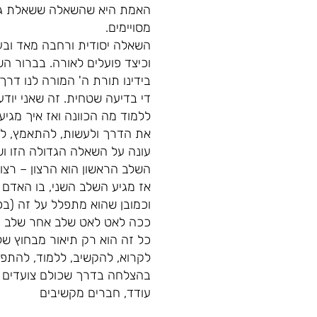
האמת היא שהשאלה ששאלת גדול
מסויימים.
השאלה יסודית ורחבה מאד ובע
וכיצד פועלים לאורה. בברור הש
בידינו תורת ה' המורה לנו דר
די בדיעה שטחית. זה שאני יוד
ללמוד מה הכוונה ואז איך מגיע
את הדרך ולעשות, להתאמץ, לנ
עונה על השאלה הגדולה הזו ו
השלב הראשון הוא הרצון – רצון
אז מגיע השלב השני, בו האדם
וכמובן שהוא מתפלל על זה (ב
ככה לאט לאט שלב אחר שלב הוא
כל זה הוא רק תיאור מבחוץ של
לקרוא, להקשיב, ללמוד, להתפל
בהצלחה בדרך שכולם צועדים 
עודד, חברים מקשיבים