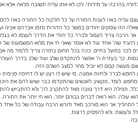
ה בהרבה על מידותי, לכן לא אתן עליה תשובה מלאה אלא אנסה
צם עליה באה לענות התורה על כל חלקיה כל התורה באה להסב
אלה הזו עוסקים יהודים במשך כל הדורות מזמן אברהם אבינו ועד
ך אך הרבה צריך לעמול ולברר כל יהודי את הדרך לעצמו לא בגל
ע להגיד שה' אחד עוד לא אומר שאני חי את מלוא המשמעות של ה
ים לכך בפועל בחיים. ככה בכל תחום בתורה צריך ללמוד מה אמרו
סות. כך בעזרת ה' אפשר להתקדם שלב ועוד שלב בדרך העולה אל
שום מעשה קסם לא יוביל מחר למצב השלם הזה.
 לחפש לברר ולחיות אמונה. מי שיש לו רצון יש לו דחיפה פנימית
 מחפש, לומד, מקשיב לאנשים שהתקדמו כבר ושיש להם את היכול
כלל, תפילה היא דרך טובה מאד להתקרב לה' ולא להתבייש להתפ
 עולה. הוא רואה דברים גבוהם יותר, הוא חי יותר את התורה.
 התהליך אך הוא מורכב מאד ודורש הרבה עבודה של כל אחד לבד
ל ולעשות. ולא להפסיק לרצות.
בה