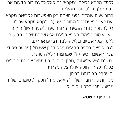
ללמד מקרא בלילה. "מקרא" זה כולל לדעת רוב הדעות את
כל התנ"ך כולו, כולל תהילים.
ברור שאם עומדת בפני האדם רק האפשרות לקריאת מקרא
ואם לא יקרא יתבטל מתורה, יש עליו לקרא מקרא אפילו
בלילה. וכך כותב המשנה ברורה שם ב"שער הציון" אות א'
שאין איסור בלימוד מקרא בלילה אלא שלכתחילה יותר טוב
ללמד מקרא ביום ובלילה ילמד דברים אחרים.
לגבי קריאה בספר תהילים פסק ה"בן איש חי" (פרשת פקודי,
שנה ראשונה, סעיף ז') שמחצות הלילה מותר,
ובשו"ת "ציץ אליעזר" (חלק ח' סימן ב') מתיר אמירת תהילים
בלילה לצורך חולה או להצלה מצרות.
וה' יקבל תפילותנו ברצון.
מקורות להרחבה: שו"ת "ציץ אליעזר" חלק ח', סימן ב'. שו"ת
"יביע אומר" חלק ו', סימן ל'.
טז בסיון התשסא