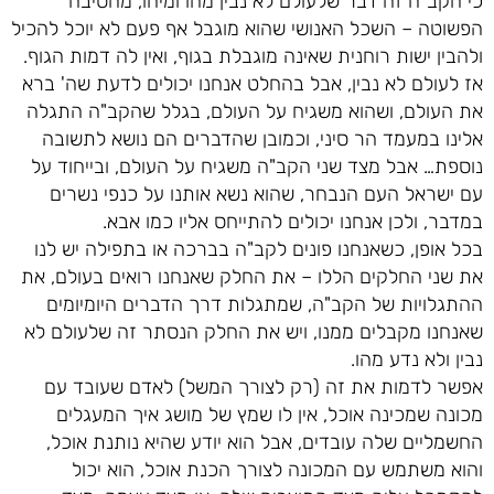
כי הקב"ה זה דבר שלעולם לא נבין מהו ומיהו, מהסיבה
הפשוטה – השכל האנושי שהוא מוגבל אף פעם לא יוכל להכיל
ולהבין ישות רוחנית שאינה מוגבלת בגוף, ואין לה דמות הגוף.
אז לעולם לא נבין, אבל בהחלט אנחנו יכולים לדעת שה' ברא
את העולם, ושהוא משגיח על העולם, בגלל שהקב"ה התגלה
אלינו במעמד הר סיני, וכמובן שהדברים הם נושא לתשובה
נוספת… אבל מצד שני הקב"ה משגיח על העולם, ובייחוד על
עם ישראל העם הנבחר, שהוא נשא אותנו על כנפי נשרים
במדבר, ולכן אנחנו יכולים להתייחס אליו כמו אבא.
בכל אופן, כשאנחנו פונים לקב"ה בברכה או בתפילה יש לנו
את שני החלקים הללו – את החלק שאנחנו רואים בעולם, את
ההתגלויות של הקב"ה, שמתגלות דרך הדברים היומיומים
שאנחנו מקבלים ממנו, ויש את החלק הנסתר זה שלעולם לא
נבין ולא נדע מהו.
אפשר לדמות את זה (רק לצורך המשל) לאדם שעובד עם
מכונה שמכינה אוכל, אין לו שמץ של מושג איך המעגלים
החשמליים שלה עובדים, אבל הוא יודע שהיא נותנת אוכל,
והוא משתמש עם המכונה לצורך הכנת אוכל, הוא יכול