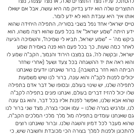
להסתכל עליה מצד התוצרים שלה, או מצד עצמה, מצד
התוצרים שלה הוא יודע בדיוק מה היא עושה, אבל אם ישאלו
אותו איך היא עובדת הוא לא ידע לומר.
טייס ישראלי אחד נפל בשבי בסוריה, התפילה היחידה שהוא
ידע היתה "שמע ישראל" אז בכל פעם שהוא רצה משהו, הוא
ביקש מה' – "שמע ישראל, תביא לי שמיכה", והשמיכה הגיעה
לאחר כמה שעות, כך בכל פעם הוא פנה באמירת שמע
ישראל, ובקשה לה', גם במצבו הירוד והנמוך, הקב"ה שמע לו
והוא ראה את יד ההשגחה בכל צעד ושעל (אחרי שחזר
הביתה הוא חזר בתשובה). ברור שאנחנו יודעים שאנחנו
יכולים לפנות לקב"ה והוא עונה, ברור לנו שיש משמעות
לתפילה שלנו, יש שינוי בעולם, ובסופו של דבר אדם בתפילה
שלו יכול להזיז דברים בעולם, ואנחנו פונים בתפילה לקב"ה
שהוא אבא שלנו, ואפשר לפנות אליו בכל דבר, והוא גם עונה
לנו, ומרגיש בצרה שלנו – עמו אנוכי בצרה, מצד שני ברור לנו
גם שאנחנו עומדים בתפילה מול מלך מלכי המלכים הקב"ה,
שהוא מעבר לכל דמיון והשגה שלנו. וברור שאנחנו רוצים
להתכונן ולפנות למלך בצורה הכי מכובדת וחשובה שיש, כי