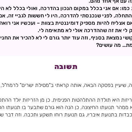
ה עם אף אחד מהם.
כמו: אם אני בכלל במקום הנכון בהדרכה, ואולי בכלל לא הי
תחלה, לפני שנכנסתי להדרכה, היו לי חששות לגביי זה, א
ם אצליח להיות מספיק דומיננטית בצוות – ועכשיו אני רוא
 לי את זה שההדרכה אולי לא מתאימה לי.
שי נמצאת בסניף, וזה עוד יותר גורם לי לא להכיר את החני
מת… מה עושים?
תשובה
, שיעיין בפסקה הבאה, אותה קראתי ב"מסילת ישרים" לרמח"ל, 
יזות היא תולדת ההתלהטות הפנימית, כן מן הזריזות יולד ההתלהט
ממהר תנועתו החיצונה, כן הנה הוא גורם שתבער בו תנועתו הפ
בדות בתנועת איבריו, גם תנועת רוחו תשקע ותכבה. וזה דבר שהניס