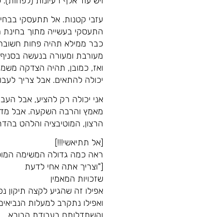
ויש עוד אלף רעיונות (לפחות).
עזבי קטנות. אל תתעסקי בבחי
התעסקי בעשייה מתוך בחינת ה
כבר ממילא תהיה פחות חשובה מ
מעורבת ומעורה בנעשה בסניף, 
ואז, כמובן, תהיה הצדקה משמ
יכולה להתאים. אבל צריך לעב
אני יכולה רק להציע, אבל העבו
מאמץ והרבה השקעה. אבל מדריך 
הרצון, המוטיבציה והלהט בהד
[אל תתיאשי!!!]
ראה כמה גדולה המשימה המוט
["וצריך אתה אחי לדעת
שזכויות המאמין
אפילו זה שהגיע לקצה תיקון נפ
ואפילו נתקרב למעלות הנביאים 
והשתדלותם בעבודת הבורא