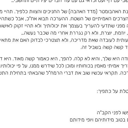
 שבי עם דף ועט וכדאי גם עם עוד חברים יצירתיים ותחשבי…
נת האהבומטר (מדד האהבה) של החניכים והצוות כלפיך. תהיי מ
צרכים האמיתיים של השטח. ההערכה תבוא אח"כ, אבל כשתהיי 
פני שתדעי להעריך בעצמך את יכולותיך ולא תהיי זקוק לאישור
יוזמת, יוצרת, ולא רק נגררת אחרי מה שכבר נעשה…
עותית לעובדה שאת מדריכה, ולא תצטרכי לבדוק האם את מתאי
וד קשה קשה בשביל זה.
דה היא שלך, והיא לא קלה. להפך, היא כאמור קשה מאוד. היא דור
אמיתי מאמין בכוחותיו ומוכן לכל שידרש ממנו, על פי יכולותיו. 
רכה. תקראי עכשיו שוב את דברי הרמח"ל שהבאתי בתחילת התש
לת על כתפיך:
שו לפני הקב"ה
בטוב מידותיהם ויופי מידותם