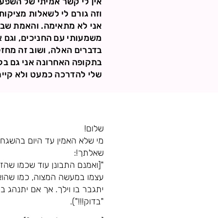
אין לי קשר אמיתי של השפע
וזה גורם לי לשאלות מציקות 
אני לא מתאימה. והאמת שבה
משמעותי עם החניכים, וגם א
בדברים האלה, ושוב זה מחזק
בתקופה האחרונה אני גם בקו
שלי להדרכה כמעט ולא קיי
שלום!
מי שלא האמין עד היום בהשגחה
שאלתך!:
"[ואמנם התבונן עוד שכמו שהזר
עצמו במעשה המצוה, כמו שהוא 
יתגבר בו וילך. אך אם יתנהג בכ
"בדוק!!!").