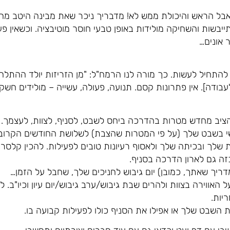
 אבל הראש והיכולת ממש לא! מדבריך ניכר שאת מבינה היטב מה
בשות והשחיקה מולידות באופן טבעי חוסר מוטיבציה. וכשאין פעי
 אונים…
התחיל לעשות. כך מורה לנו הרמח"ל: "מן הזריזות יולד ההתלה
ודה]. אין פתרונות קסם. תנועה, פעולה, עשייה – מולידים חשק, 
יב מחדש מטרות בהדרכה ביחס לשבט, לסניף, לצוות, לעצמך.
דשי בשבט שלך (על פי המטרות שהצבת) לשלושת החודשים הקרובי
ת שלך ובכיתה שלך ולאסוף רעיונות טובים לפעילות. להכין קלסר 
זה גם לארון הדרכה בסניף.
ריך שאתך, כמובן) יום גיבוש לחניכים שלך, שחבל על הזמן…
 האווירה בצוות ולהרים שבת גיבוש/ערב גיבוש/יום עיון וכיו"ב.
יות.
ת השבט שלך או אפילו את הסניף כולו לפעילות קבועה בו.