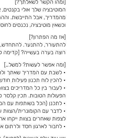
[ומהו הקשר לשאלתך?]
המוטיבציה שלך אולי בקנטים,
מהמדריך, אבל התייבשת. וההתיי
וכשאין מוטיבציה, נכנסים לחוסר
[אז מה הפתרון?]
להתעורר, להתנער. להתחדש, ל
רוצה בערה בעשייה? [קדימה לעב
[ומה אפשר לעשות? למשל…]
• לשבת עם המדריך שאתך ולהצ
• להכין לוח תכנון פעילות חו
• לעבור בין כל המדריכים בצוו
הפעולות הטובות. תכין קלסר כ
• לתכנן (הכל בשותפות עם המד
• לדבר עם הקומונרית/הצוות על
לצפות שאחרים בצוות ייקחו אחר
• לחבור לארגון חסד ולרתום א