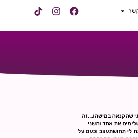
קשר
תי שהקנאה במישהו….זה
לימים את אחד והשני
נת לי תחושתעצב וכעס על