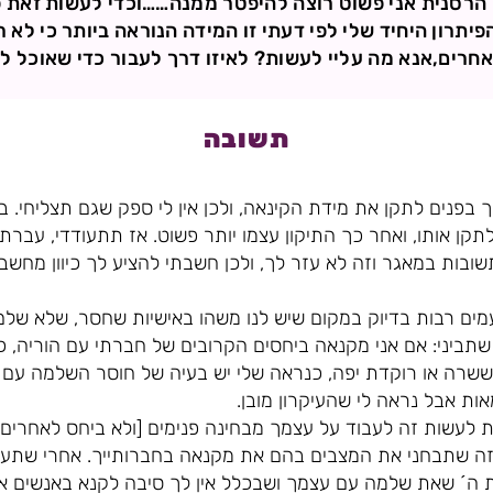
דה הרסנית אני פשוט רוצה להיפטר ממנה……וכדי לעשות זאת
יתרון היחיד שלי לפי דעתי זו המידה הנוראה ביותר כי לא 
אחרים,אנא מה עליי לעשות? לאיזו דרך לעבור כדי שאוכל ל
תשובה
לך בפנים לתקן את מידת הקינאה, ולכן אין לי ספק שגם תצליחי.
תקן אותו, ואחר כך התיקון עצמו יותר פשוט. אז תתעודדי, עבר
ות במאגר וזה לא עזר לך, ולכן חשבתי להציע לך כיוון מחש
ים רבות בדיוק במקום שיש לנו משהו באישיות שחסר, שלא שלם, 
 שתביני: אם אני מקנאה ביחסים הקרובים של חברתי עם הוריה, כ
ששרה או רוקדת יפה, כנראה שלי יש בעיה של חוסר השלמה עם ה
אות אבל נראה לי שהעיקרון מובן.
ת לעשות זה לעבוד על עצמך מבחינה פנימים [ולא ביחס לאחרים]
זה שתבחני את המצבים בהם את מקנאה בחברותייך. אחרי שתעב
רת ה´ שאת שלמה עם עצמך ושבכלל אין לך סיבה לקנא באנשים א