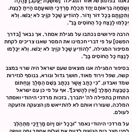
נאמר בפזמון שלאחר המגילה "[שׁוֹשַׁנַּת יַעֲקֹב] צָהֲלָה
וְשָֹמֵחָה בִּרְאוֹתָם יַחַד תְּכֵלֶת מָרְדְּכָי תְּשׁוּעָתָם הָיִיתָ לָנֶצַח.
וְתִקְוָתָם בְּכָל דּוֹר וָדוֹר. לְהוֹדִיעַ שֶׁכָּל קֹוֶיךָ לֹא יֵבֹשׁוּ. וְלֹא
יִכָּלְמוּ לָנֶצַח כָּל הַחוֹסִים בָּךְ".
הרבה פירושים נכתבו על מגילת אסתר, אך נבאר [בדרך
הפשט] על פי דברי חכמינו את המסר שאנו צריכים לקחת
מסיפור המגילה, "לְהוֹדִיעַ שֶׁכָּל קֹוֶיךָ לֹא יֵבֹשׁוּ. וְלֹא יִכָּלְמוּ
לָנֶצַח כָּל הַחוֹסִים בָּךְ".
בסיפור המגילה אנו מוצאים שעם ישראל היה שרוי במצב
קשה, שפל וירוד מאוד, חושך גדול ונורא, בנוסף לגזירות
שמד ואבדון, "כִּי כְתָב אֲשֶׁר נִכְתָּב בְּשֵׁם הַמֶּלֶךְ וְנַחְתּוֹם
בְּטַבַּעַת הַמֶּלֶךְ [אֵין לְהָשִׁיב]". אף על פי כן עם ישראל
התחזק בתפילה לה' יתברך, בזכות מרדכי היהודי ואסתר
המלכה, שעוררו אותם לא להתייאש מן הצעקה והזעקה
לעולם.
על מרדכי היהודי נאמר "וּבְכָל יוֹם וָיוֹם מָרְדֳּכַי מִתְהַלֵּךְ
לִפְנֵי חֲצַר בֵּית הַנָּשִׁים לָדַעַת אֶת שְׁלוֹם אֶסְתֵּר וּמַה יֵּעָשֶׂה