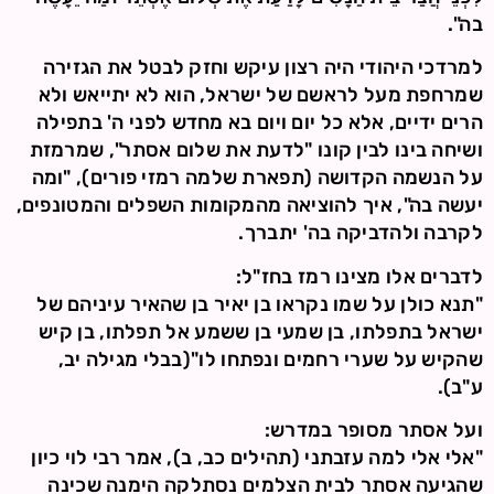
בה".
למרדכי היהודי היה רצון עיקש וחזק לבטל את הגזירה
שמרחפת מעל לראשם של ישראל, הוא לא יתייאש ולא
הרים ידיים, אלא כל יום ויום בא מחדש לפני ה' בתפילה
ושיחה בינו לבין קונו "לדעת את שלום אסתר", שמרמזת
על הנשמה הקדושה (תפארת שלמה רמזי פורים), "ומה
יעשה בה", איך להוציאה מהמקומות השפלים והמטונפים,
לקרבה ולהדביקה בה' יתברך.
לדברים אלו מצינו רמז בחז"ל:
"תנא כולן על שמו נקראו בן יאיר בן שהאיר עיניהם של
ישראל בתפלתו, בן שמעי בן ששמע אל תפלתו, בן קיש
שהקיש על שערי רחמים ונפתחו לו"(בבלי מגילה יב,
ע"ב).
ועל אסתר מסופר במדרש:
"אלי אלי למה עזבתני (תהילים כב, ב), אמר רבי לוי כיון
שהגיעה אסתר לבית הצלמים נסתלקה הימנה שכינה