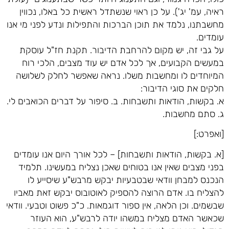
ראיה, עמ' יג'). על כן ראוי שנשתדל ראשית כל באלו, נכווין
מחשבתנו, נלמד את תוכן הברכות והתפילות ונדע לפני מי אנו
עומדים.
על גבי זה, יש מקום להרחבת הדיבור. תקנת חז"ל עוסקת
במעשים הקבועים, אך לכל אדם יש עוד מצבים, הלכי רוח
המיוחדים לו ומחשבות משלו. נראה שאפשר לחלק לשלושה
חלקים את סוגי הדיבור:
א. בקשות, הודאות ותשבחות. ב. סיפור על דברים הכואבים לי.
ג. סתם מחשבות.
[ואפרט:]
[א. בקשות, הודאות ותשבחות] – לכל אורך היום אנו עומדים
בפני מצבים שאין אנו בטוחים שאכן נצליח במעשינו. תלמיד
הנכנס למבחן וודאי שבטבעיות יבקש מרבש"ע שיסייע לו
להצליח בו. אדם הרוצה להספיק לאוטובוס יבקש זאת מאביו
שבשמים. וכן הלאה, אין ספור דוגמאות. כ"כ פשוט וטבעי. וודאי
שכאשר האדם מצליח במשהו יודה לרבש"ע, הוא העוזר