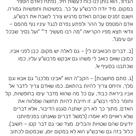
הגדול, הוא נותן לנו כוח לעשות חיל. נפתח לאדם הספר
במקום, מיד יודה לרבש"ע על כך. בפשיטות וחופשיות גמורה.
וישנם זמנים שבהם האדם מרגיש צורך לשבח את רבש"ע,
אדם המטפס על ההר ולפתע נפרס לנגד עיניו נוף מהמם –
וודאי תצא מפיו הקריאה "מה רבו מעשיך ד'" "ועל נסיך שבכל
יום עימנו".
[ב. דברים הכואבים לי] – גם לאלה יש מקום. כבן לפני אביו.
כמובן שאם כואב לי משהו גם אבקש מרבש"ע עליו, כמו
שכתבנו בסעיף א'.
[ג. סתם מחשבות] – הקב"ה הוא "אבינו מלכנו" גם אבא וגם
מלך, והיחס צריך להיות בהתאם. כמו שאדם צריך לדבר אל
אביו ביראת כבוד, עם כל מה שהוא מדבר עימו בחופשיות, קל
וחומר כלפי רבש"ע. זו חייבת להיות תחושה שמלווה את
האדם. מתוך כך לא רק ישתנה סגנון הדיבור, אלא דברים
שלא ראויים לא יאמרו (למשל דברים שאנחנו בפנימיותנו
יודעים שהם שטויות והבלים. מצד שני גם דבר קטן – חשוב).
כלול בזה גם שרבש"ע הוא לא במקום יומן, שבמקום לכתוב