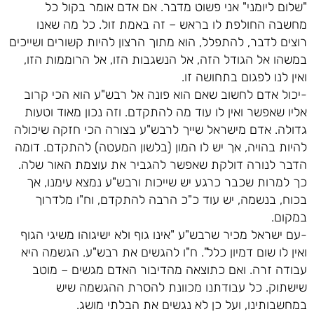
"שלום ליומני" אני פשוט מדבר. אם אדם אומר בקול כל
מחשבה החולפת לו בראש – זה באמת זול. כל מה שאנו
רוצים לדבר, להתפלל, הוא מתוך הרצון להיות קשורים ושייכים
במשהו אל הגודל הזה, אל הנשגבות הזו, אל הרוממות הזו,
ואין לנו לפגום בתחושה זו.
-יכול אדם לחשוב שאם הוא פונה אל רבש"ע הוא הכי קרוב
אליו שאפשר ואין לו עוד מה להתקדם. וזה נכון מאוד וטעות
גדולה. אדם מישראל שייך לרבש"ע בצורה הכי חזקה שיכולה
להיות בהויה, אך יש לו המון (בלשון המעטה) להתקדם. דומה
הדבר לנורה דולקת שאפשר להגביר את עוצמת האור שלה.
כך למרות שכבר כרגע יש שייכות ורבש"ע נמצא עימנו, אך
בכוח, בנשמה, יש עוד כ"כ הרבה להתקדם, וח"ו מלדרוך
במקום.
-עם ישראל מכיר שרבש"ע "אינו גוף ולא ישיגוהו משיגי הגוף
ואין לו שום דמיון כלל". ח"ו להגשים את רבש"ע. הגשמה היא
עבודה זרה. ואם כתוצאה מהדיבור האדם מגשים – מוטב
שישתוק. כל עבודתנו מכוונת להסרת ההגשמה שיש
במחשבותינו, ועל כן לא נגשים את הבלתי מושג.