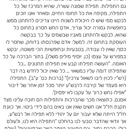
גם התפילות. תפילת שמונה עשרה, שהיא המרכז של כל
התפילה, מקיפה את כל תחומי החיים, ומאחר ואנו זוכים
לבקש ממי שיש לו היכולת לשנות היינו צריכים להתחנן ממש.
בחופשיות גמורה יכול וצריך, אדם החש חסרון בתחום כל
שהוא, לבקש ולהתחנן מאביו שבשמים על כך בבקשה
העוסקת בתחום זה. למשל: אדם שפרנסתו בדוחק, שחסר לו
כסף, שאין לו עבודה, בטבעיות ובחופשיות הכי פשוטה, יבקש
במפורש על עצמו (כן, יוסיף מילים משלו), בתוך הברכה על כל
האומה. "העושה תפילתו קבע אין תפילתו תחנונים …כל
שתפילתו דומה עליו כמשאוי … כל שאין יכול לחדש בה דבר
(רש"י: לכוין ליבו לשאול צרכיו)" (ברכות כט' ע"ב). התפילה
היא מעמד של קירבה לרבש"ע יותר מכל זמן אחר של דיבור
"אפילו נחש כרוך על עקבו לא יפסיק".
אמנם, כתוצאה מכך שהברכות והתפילות הם חובה עלינו מצד
תקנת חז"ל אנו חשים שאין אנו באים בהם לידי ביטוי. אך כוונת
חז"ל הייתה שלא יעבור יום על יהודי ללא תפילה אל רבש"ע,
אך וודאי שהדבר טבעי לנו בהחלט "התפילה היא לנו, ולעולם
כולו, הכרח גמור, וגם התענוג היותר כשר שבתענוגים" (עולת