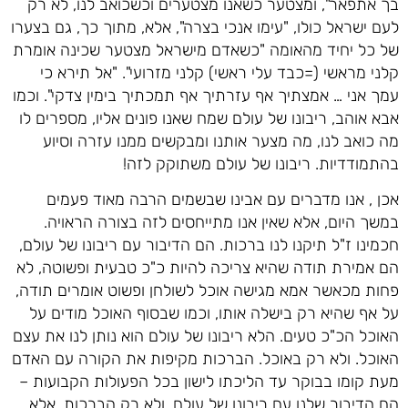
בך אתפאר", ומצטער כשאנו מצטערים וכשכואב לנו, לא רק
לעם ישראל כולו, "עימו אנכי בצרה", אלא, מתוך כך, גם בצערו
של כל יחיד מהאומה "כשאדם מישראל מצטער שכינה אומרת
קלני מראשי (=כבד עלי ראשי) קלני מזרועי". "אל תירא כי
עמך אני … אמצתיך אף עזרתיך אף תמכתיך בימין צדקי". וכמו
אבא אוהב, ריבונו של עולם שמח שאנו פונים אליו, מספרים לו
מה כואב לנו, מה מצער אותנו ומבקשים ממנו עזרה וסיוע
בהתמודדיות. ריבונו של עולם משתוקק לזה!
אכן , אנו מדברים עם אבינו שבשמים הרבה מאוד פעמים
במשך היום, אלא שאין אנו מתייחסים לזה בצורה הראויה.
חכמינו ז"ל תיקנו לנו ברכות. הם הדיבור עם ריבונו של עולם,
הם אמירת תודה שהיא צריכה להיות כ"כ טבעית ופשוטה, לא
פחות מכאשר אמא מגישה אוכל לשולחן ופשוט אומרים תודה,
על אף שהיא רק בישלה אותו, וכמו שבסוף האוכל מודים על
האוכל הכ"כ טעים. הלא ריבונו של עולם הוא נותן לנו את עצם
האוכל. ולא רק באוכל. הברכות מקיפות את הקורה עם האדם
מעת קומו בבוקר עד הליכתו לישון בכל הפעולות הקבועות –
הם הדיבור שלנו עם ריבונו של עולם. ולא רק הברכות, אלא