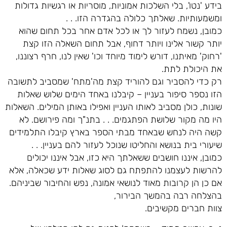
בידע 'נטו', בלי השלכות אמוניות, מוסריות או רגשיות גדולות
ומשמעותיות. שאלתך כלולה בהגדרה הזו. . .
כמובן, נשמח לעזור לך או לכל אדם אחר בכל תחום שהוא
יותר קשור אלינו ויותר דחוף, אבל תחום השאלה הזו קצת
'רחוק' מאיתנו, דורש לימוד מיוחד וכו' שאין לנו, חרף רצוננו,
את היכולת לתת.
רק כדי להסביר וגם להוריד קצת מה'מתח' שמסביב לתשובה
הזו נספר סיפור בעניין – קיבלנו באחד הימים שלוש שאלות
שונות, כולן מסביב לאותו העניין ואפילו באותן המילים. השאלות
היו מה מקור שלושת הפתגמים. . . בתנ"ך ומה פירושם. לא
קשה היה לנחש שבאחד מבתי הספר בארץ קיבלו התלמידים
שיעורי בית בנושא והחליטו שנוכל לעזור להם בעניין. . .
כמובן, איננו חושבים ששאלתך היא כזו, אבל איננו יכולים
להרשות לעצמנו להתפתח גם לסוג שאלות ידע שכאלה, אלא
אם כן הן קרובות מאוד לנושאי אמונה, נפש והחיבור שביניהם.
בהצלחה רבה בהמשך הבירור,
צוות חברים מקשיבים.