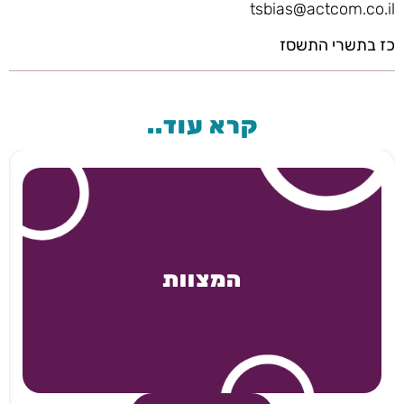
tsbias@actcom.co.il
כז בתשרי התשסז
קרא עוד..
המצוות