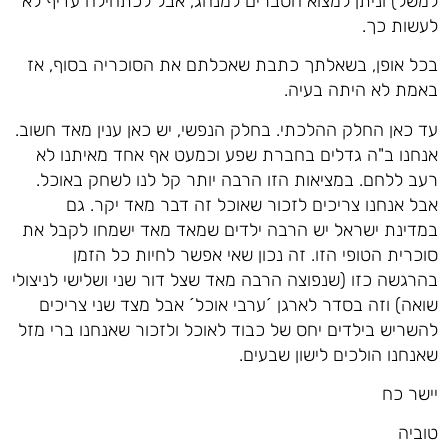
למשל) וניתן למצוא הסברים למנהג, אבל לכתחילה עדיף לא
לעשות כך.
בכל אופן, בשאלתך כתבת שאכלתם את הסוכריה בסוף, אז
באמת לא היתה בעיה.
עד כאן החלק ההלכתי. בחלק הנפשי, יש כאן ענין מאד חשוב.
אנחנו ב"ה גדלים בחברת שפע וכמעט אף אחד מאיתנו לא
רעב ללחם. במציאות הזו הרבה יותר קל לנו לשחק באוכל.
אבל אנחנו צריכים לזכור שאוכל זה דבר מאד יקר. גם
במדינת ישראל יש הרבה ילדים שמאד מאד ישמחו לקבל את
סוכרית הטופי הזו. זה נכון שאי אפשר לחיות כל הזמן
בהרגשה כזו (שנפוצה הרבה מאד שצל דור שני ושלישי לניצולי
שואה) וזה בסדר לארגן ´ערבי אוכל´ אבל מצד שני צריכים
להשריש בילדים יחס של כבוד לאוכל ולזכור שאנחנו ברי מזל
שאנחנו הולכים לישון שבעים.
יישר כח
טוביה