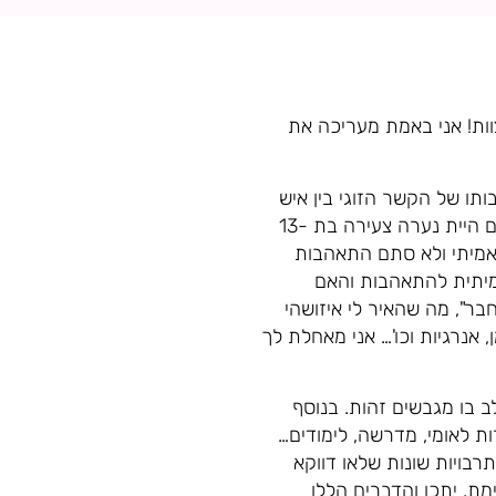
וות! אני באמת מעריכה את
ו של הקשר הזוגי בין איש
לאישה. הנישואין הם מצווה גדולה וחשוב מאד למסד ולבנות אותם בצורה בריאה, נכונה וטובה. אם היית נערה צעירה בת 13-
ר אמיתי ולא סתם התאהבות
אמיתית להתאהבות והאם
בר", מה שהאיר לי איזושהי
אנרגיות וכו'… אני מאחלת לך
ב בו מגבשים זהות. בנוסף
 לאומי, מדרשה, לימודים…
רבויות שונות שלאו דווקא
ת. יתכן והדברים הללו