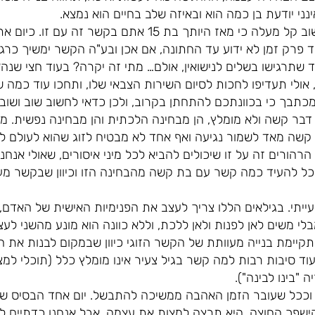
נני יודעת בן כמה הוא ובאיזה שלב בחיים הוא נמצא.
את בעצם מתארת מקרה שחישוב קל מעלה כי מאז היותך בת 15 א
 פרק זמן לא ידוע עד החתונה, אם אכן ובע"ה הקשר ימשיך כרג
 אולי תעדיפו לחכות לסיום השירות הצבאי שלו, ותחכו עוד כמה 
תבך כי בכוונתכם להתחתן בקרוב, ולכן כדאי לחשוב שוב ושוב
 דבר קשה ולא מומלץ, הן מבחינה הלכתית והן מבחינה נפשית. מ
קשה מאד לשמור נגיעה ואף אחד לא מבטיח לזוג שהוא לעולם לא י
הרהורים זה על זו שיכולים להביא לכל מיני איסורים, שאולי אנחנ
וכל להעיד כמה קשר עם בת קשה מהבחינה הזו וכיוון שבקשר מעו
יתי. בגילאים הללו צריך לעצב את הפנימיות האישית של האדם, 
י משים לאן לפנות ולאן ללכת, וללא כוונה הוא מונע מהשני לעצ
מתקיימת בנייה מעוותת של הקשר הזוגי כיוון שבמקום לבנות את 
 עוד סיבות רבות למה קשר בגיל צעיר אינו מומלץ כלל (תוכלי למ
"בינו לבינה").
וככל שעובר הזמן האהבה ממשיכה להתבשל. יום אחד הבסיס ש
ישפך החוצה. היא תרצה למצות את עצמה, אבל אנחנו כדתיים ל