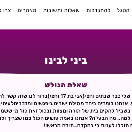
הסגל
להתנדבות
שאלות ותשובות
מאמרים
צרו 
ביני לבינו
שאלת הגולש
הי .אני בקשר עם בן מהישוב שלי כבר שנתים וחצי{אני בת 7
. אנחנו לומדים ביחד מסילת ישרים.ניפגשים ומדבריםלעית
. בשביל להקים בית של תורה ומצוות.ובכול זאת כול מי ששמ
למה.. מה הבעי'ה? אנחנו באמת עושים הכול כמו שצריך ולו
תוכלו לענות לי בהקדם…תודה מראש!!