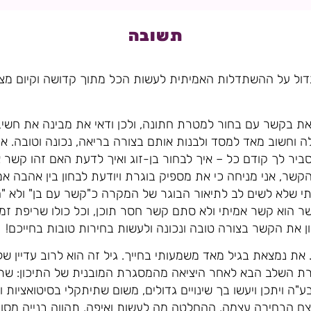
תשובה
גדול על ההשתדלות האמיתית לעשות הכל מתוך קדושה וקיום מצ
 בקשר עם בחור למטרת חתונה, ולכן ודאי את מבינה את חשיבות
 להסביר לך קודם כל – איך לבחור בן-זוג ואיך לדעת האם זהו קש
 הקשר, אני מניחה כי את מספיק בוגרת ויודעת לבחון בין אהבה 
תי שלא לשים לב לתיאור הבוגר של המקרה כ"קשר עם בן" ולא "ח
 הוא קשר אמיתי ולא סתם קשר חסר תוכן, וכל כולו שריפת זמן, 
ן את הקשר בצורה טובה ונכונה ולעשות בחירות טובות בחייכם!
את נמצאת בגיל מאד משמעותי בחייך. גיל זה הוא לרוב עדיין של
רת השלב הבא לאחר היציאה מהמסגרת המובנית של התיכון: שרות
 ויתכן ויעשו בך שינויים גדולים, משום שתיתקלי בסיטואציות ות
ם הבחירה עצמה, ההחלטה מה לעשות ואיפה, תהווה בנייה מסוימ