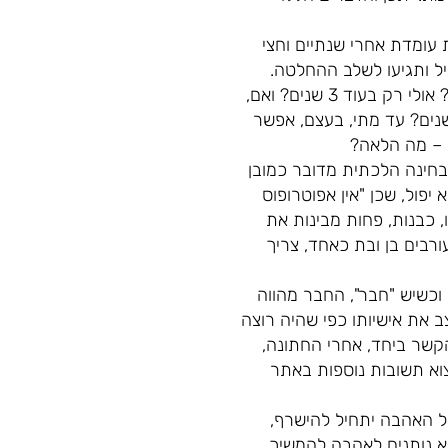
תם בקשר זה עם זו. כיום את עומדת אחרי שנתיים וחצי
יל ותגיעו לשלב ההחלטה.
אמנם ניתן למשוך את הקשר עד שתרגישו בשלים לנישואין, אולם… מתי זה יקרה? בעוד חצי שנה? אולי רק בעוד 3 שנים? ואם,
שנים? עד מתי, בעצם, אפשר
 – מה הלאה?
בחינה הלכתית מדובר כמובן
פול, שכן "אין אפוטרופוס
ו, כבנות, פחות מבינות את
רבים בן ובת כאחד, צריך
וכשיש "חבר", החבר מהווה
ב את אישיותו כפי שהיה רוצה
הקשר ביחד, אחרי החתונה,
צוא תשובות נוספות באתר
ל האהבה יתחיל להישרף,
א נותנים לאהבה להמשיך