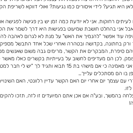
לאן היא תגיע? לידי איסורים כמו נגיעות? ואולי דווקא לשריפת ה
יתים רחוקות. אני לא יודעת כמה זמן יש בין פגישה לפגישה או
אבל אני בהחלט חושבת שמיעוט בפגישות היא דרך לשמר את הק
 איפה עוד אפשר "להנמיך את האש" על מנת לא לגרום לאהבה לה
 ורק בחתונה, בקדושה ובטהרה ואחרי שכל אחד התבשל מספיק ט
יהם סיפרת, המבקרים את הקשר, מרימים גבה משום שאנשים מט
ומק. לכן הם מעדיפים לחשוב על בעייתיות בקשרים כאלו מאשר
הספציפי דווקא לא סתמי. אגב, אני מאמינה כי אם מישהי בת 15 תב
ן בו הם מסתכלים עלייך…
עם עצמך יום אחרי יום האם הקשר עדיין רלוונטי, האם השינויים
זו.
חה בהמשך, ובע"ה אם אכן אתם המיועדים זו לזה, תזכו להקים 
!