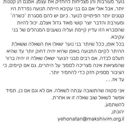
נוער מעורבות והן מצליחות להחזיק את עצמן. אמנם הן קטנות
יותר, אבל אולי אם גם בני עקיבא הייתה תנועה נפרדת היו
קטנים יותר הפיתויים לנוער. כיום יש להם מסגרת ´כשרה´
ומעורבת והדבר יוצר קושי מאוד גדול אצלם. יכול להיות
שהסברא הזו עדיין קיימת ועליה נשענים המנהלים של בני
עקיבא.
בכל אופן, ככל שיותר בני נוער ישאלו את השאלה ששאלת
ההיתר לקיום התנועה באופן שהיא יהיה דחוק יותר עד שהיא
תעלם לבדה. אם רבים מבני הנוער ישאלו שאלה זו יהיה ברור
שהמציאות אינה מצריכה לסמוך על היתרים, גם אם קיימים, כי
הציבור מספיק חזק כדי להחמיר יותר.
עד אז. . .
אני מקווה שהתשובה ענתה לשאלה. אם לא וגם אם כן, תמיד
אפשר לשאול שוב שאלה זו או אחרת.
להשתמע,
יהונתן,
yehonatan@makshivim.org.il