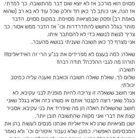
מסוים הוא מורכב אז לא יוצא שום דבר מהתשובה. כך למדתי.
אז הנה, אני כותב לך כאן חד וחלק שכל עוד לא בא רב (שהוא
באמת רב) ופסק שבמציאות מסוימת, במקום מסוים, הדבר
מותר בגלל החשש להתדרדרות וכו´ אז הדבר ממש אסור. כך
צריך לגשת לנושא כדי לא להסתבך איתו.
אני מצרף לך כאן תשובה שעניתי בנושא מהעבר.
שאלה: למה בעצם לא מפרידים את בנ"ע הרי זה האידיאלים!!!
תורה! מה לגבי ההלכה? תודה רבה!!
תשובה:
שלום לך. שאלת שאלה חשובה וכואבת ואענה עליה כמיטב
יכולתי.
אני חושב ששאלה זו צריכה להיות מופנית לבני עקיבא, לא
בגלל שאני רוצה לקנטר אותם או משהו כזה אלא בגלל שאני
חושב שהשאלות האלה הן מה שיפריד את בני עקיבא. אסביר
קצת את דברי ואני מקווה שהתשובה תובן יותר.
ישנן מציאויות שהן לא אידיאליות ואנחנו מנסים לעשות בהן את
המכסימום האפשרי. כמובן שלא נעבור איסורים וכו´ ולא נאמר