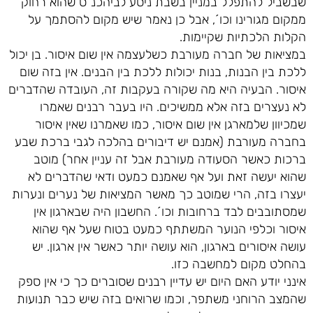
שבשביל להתפלל במניין בשבת ניסע לביהכנ"ס שהוא רחוק
ממקום מגורינו וכו´, אבל כן נאמר שיש מקום להסתמך על
הקלות הלכתיות שקיימות.
במציאות של חברה מעורבת כשלעצמה אין שום איסור. בן יכול
ללכת בין הבנות, בנות יכולות ללכת בין הבנים. אין בזה שום
איסור. הבעיה היא מה שקורה בעקבות זה, העובדה שהדברים
לא נעצרים בזה אלא ממשיכים. היו בעבר רבנים שאמרו
שמכיוון שלמארגן אין שום איסור, כמו שאמרנו שאין איסור
בחברה מעורבת (אמנם יש דיבורים בהלכה לגבי ברכת שבע
ברכות כאשר הסעודה מעורבת אבל זה עניין אחר) מוטב
שהוא יעשה זאת ועל אף שאמנם כמעט ודאי שהדברים לא
יעצרו בזה, הרי שמוטב כך מאשר המציאות של נערים ונערות
שמסתובבים לבד ברחובות וכו´. החשבון היה שבארגון אין
איסור וכלפי הנוער המשתתף כמעט בטוח שעל אף שהוא
עושה איסורים בארגון, הוא עושה יותר כאשר אין ארגון. יש
בהחלט מקום למחשבה כזו.
אינני יודע האם היום יש עדיין רבנים שסוברים כך כי אין ספק
שהמצב הרוחני משתפר, וכמו שרואים בזה שיש כבר תנועות