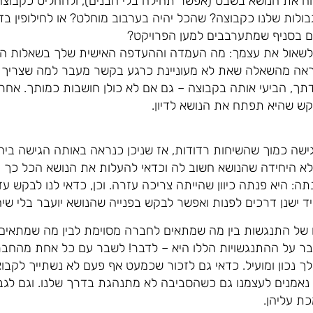
ח את הנושא בשבט (אפשר תחילה בלי הבנים), ולהחליט כקבוצה 
גבולות שלנו כקבוצה? שהכל יהיה בערבוב מוחלט? או לחילופין בדי
ים בסניף שמתערבבים למען הפרויקט?
לה לשאול את עצמך: מה העמדה וההעדפה האישית שלך בשאלות הא
ראה מהשאלה שאת לא מעוניינת כרגע בקשר מעבר למה שצריך ש
, הביעי אותה בקבוצה – גם אם לא כולן חושבות כמותך. אחרי
קש שהיא תפתח את הנושא לדיון.
 כמוך שהשיחות רדודות, אז שניכן כנראה באותה הגישה ביחס ל
א היחידה שהנושא חשוב לה וכדאי להעלות את הנושא הכל כך ח
ה: היא פנתה כיוון שהייתה צריכה עזרה. וכן, כדאי לנו לבקש ע
מיד ישנן דרכים לפנות ואפשר לבקש בפנייה שהנושא יועבר בלי שי
ים של התנגשות בין מה שמתאים לחברה מסוימת לבין מה שמתאים
 על ההתנגשויות הללו היא – לדבר! לשבר עם כל אחת מהחברות 
 נכון ומועיל. כדאי גם לזכור שכמעט אף פעם לא נשתייך לקבו
יות נאמנים לעצמנו גם כשהסביבה לא מתנהגת בדרך שלנו. וגם לגב
ת עליהן.