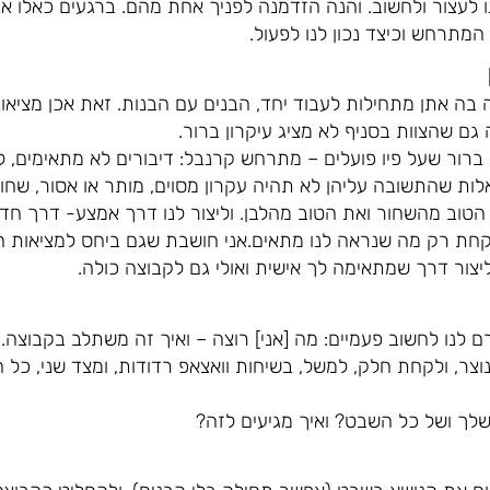
 לעצור ולחשוב. והנה הזדמנה לפניך אחת מהם. ברגעים כאלו אנו
המתרחש וכיצד נכון לנו לפעול.
בה אתן מתחילות לעבוד יחד, הבנים עם הבנות. זאת אכן מצי
גם שהצוות בסניף לא מציג עיקרון ברור.
ברור שעל פיו פועלים – מתרחש קרנבל: דיבורים לא מתאימים, ליוו
אלות שהתשובה עליהן לא תהיה עקרון מסוים, מותר או אסור, שחור
הטוב מהשחור ואת הטוב מהלבן. וליצור לנו דרך אמצע- דרך חד
לקחת רק מה שנראה לנו מתאים.אני חושבת שגם ביחס למציאות 
יצור דרך שמתאימה לך אישית ואולי גם לקבוצה כולה.
ם לנו לחשוב פעמיים: מה [אני] רוצה – ואיך זה משתלב בקבוצה
ר, ולקחת חלק, למשל, בשיחות וואצאפ רדודות, ומצד שני, כל 
לך ושל כל השבט? ואיך מגיעים לזה?