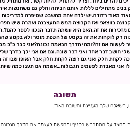
יכים להרים ביחד. וצריך להתחיל להיות קשר. ואז מתחיל מזה
 בנים מתחילים לללות אותם הביתה וחלק גם משחנשות איתם
וד מאוד רדודה.יש ילדה אחת מהשבט שסיפרה למדריכות א
הקבוצה בווצאפ ואז הקבוצה ממש התעצבנה ואמרה שיש חפ
 מזכירות את זה.האם היא עשתה תדבר הנכון לספר להם?.ה
נות רק לוקחות את זה בקטע של הטפת מוסר ולא בקטע שהם 
לעשות אם זה?ומהי הדרך הבאמת נכונה?אני כבר כ"כ מבו
 חושב דבר אחד ואני דבר שונה.וגם אם אני ילך בדרך שלי 
יכה לקחת חלק ואני גם רוצה לקחת חלק אבל האופן שבו זה
לו אני מאבדת לפעמים תגבולות…אשמח אם תענו כמה שיותר
תשובה
, השאלה שלך מעניינת וחשובה מאוד.
מהצד על המתרחש בסניף ומחפשת לעצמך את הדרך הנכונה לך