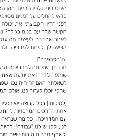
אפשרות אחת היא לנסות ולפתו
היחס בינינו לבין הבנים. מהן ה
כדאי להחליט על זמנים מסוימ
לפני הדיון הקבוצתי, את יכו
הקשר שלך עם בנים בגילך? נ
לאחר שתבררי לעצמך מה עמדתך
מציעה לך לפנות למדריכה ולב
[ה"חפרפרת"]
חברתך שפנתה למדריכות הרגישה
שותפה לדרך! את יודעת שאת ל
לשאלתך האם זה היה נכון שפנת
שהכי יוכלו לעזור לנו. אולם ת
[לסיכום:] בכל קבוצה יש רגע
אחת הדרכים המרכזיות להתגבר
עם המדריכה… כל מה שנראה לך
לנו, ולכן יש לנו "עבודה": לה
ולשתף חברות טובות שאת סומכ