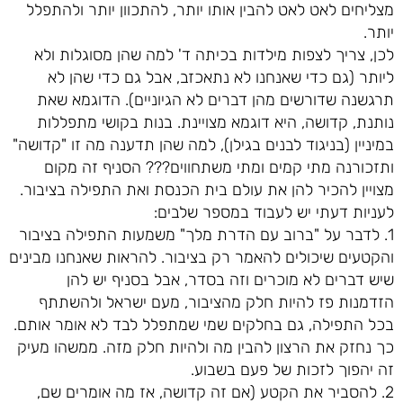
מצליחים לאט לאט להבין אותו יותר, להתכוון יותר ולהתפלל
יותר.
לכן, צריך לצפות מילדות בכיתה ד' למה שהן מסוגלות ולא
ליותר (גם כדי שאנחנו לא נתאכזב, אבל גם כדי שהן לא
תרגשנה שדורשים מהן דברים לא הגיוניים). הדוגמא שאת
נותנת, קדושה, היא דוגמא מצויינת. בנות בקושי מתפללות
במיניין (בניגוד לבנים בגילן), למה שהן תדענה מה זו "קדושה"
ותזכורנה מתי קמים ומתי משתחווים??? הסניף זה מקום
מצויין להכיר להן את עולם בית הכנסת ואת התפילה בציבור.
לעניות דעתי יש לעבוד במספר שלבים:
1. לדבר על "ברוב עם הדרת מלך" משמעות התפילה בציבור
והקטעים שיכולים להאמר רק בציבור. להראות שאנחנו מבינים
שיש דברים לא מוכרים וזה בסדר, אבל בסניף יש להן
הזדמנות פז להיות חלק מהציבור, מעם ישראל ולהשתתף
בכל התפילה, גם בחלקים שמי שמתפלל לבד לא אומר אותם.
כך נחזק את הרצון להבין מה ולהיות חלק מזה. ממשהו מעיק
זה יהפוך לזכות של פעם בשבוע.
2. להסביר את הקטע (אם זה קדושה, אז מה אומרים שם,