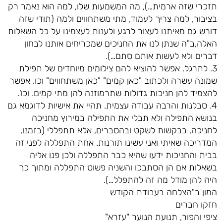
תזכרי שזה ארמית…), מה המשמעות שלו, למה הוא נאמר רק
בציבור, למה צריך לעמוד, מתי משתחווים ולמה (תודי שזה
דורש גם מאיתנו לעצור לרגע ולענות לעצמינו על כל השאלות
האלה,ב"ה שנתן לנו את החניכים שמכריחים אותנו לבחון
דברים ולא לעשות אותם סתם…).
3. לתרגל. אפשר להוציא להם צילומים מיוחדים של תפילת
שמונה עשרה ולכתוב "כאן קמים" "כאן משתחווים" וכו. אפשר
להצמיד להן חניכות גדולות שתרמוזנה להן מתי קמים. וכו'.
4. סבלנות והרבה עבודה עצמית. תהיי את אישיות לדוגמא גם
בנושא התפילה ולא תבלי את התפילה במירוץ מחניכה
לחניכה, בבקשות לשקט ובהסברים, אלא תתפללי (בזמנו,
המדריכה שאיתי ואני עשינו תורנות. אחת התפללה לפני זה
בבית והחניכות ידעו שהיא כבר התפללה ולכן פנו אליה
בשאלות אם הן הסתבכו והשניה פשוט התפללה ומתוך כך
היה להן מודל מה זה להתפלל…).
המון ב"הצלחה בעבודת הקודש
חזקו חברים
ציפי והפור, תנועת הנוער "עזרא"