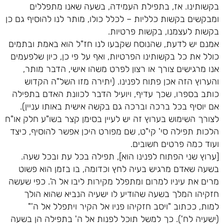
בקשותינו. אז, בתפילת העמידה, בשעה שאנו מתפללים
ומבקשים בקשות כלליות – לכלל כולו, מותר לנו להוסיף גם כן
בקשות לעצמנו, בקשות פרטיות.
אמנם יש לדעת, שהנוסח שקבעו לנו חז"ל הוא באמת ובתמים
כולל את כל בקשותינו הפרטיות, ואף על פי כן, כיון שלפעמים
אנו מרגישים צורך או רצון לפרט משהו אישי, הדבר מותר,
והערוץ הזה אכן פתוח לפנינו. (יתירה מזו השל"ה הקדוש
כותב בספרו, שכך עדיף, ויועיל הדבר לכוונת האדם בתפילה
אם יוסיף בכל ברכה וברכה גם בקשה אישית באותו עניין).
לצורך השימוש בערוץ זה יש לעיין בסימן קצר בשו"ע חלק או"ח
הלכות תפילה סי' קי"ט, שם מפורט היכן אפשר להוסיף, כיצד
ועוד כמה פרטים חשובים.
[ערוץ שני הפתוח לפנינו הוא], תפילה בכל עת ובכל שעה.
בשעה שאדם מרגיש בעיה לחץ וכדומה, בו בזמן הוא פשוט
מרים את עיניו למרום ומתפלל מקירות ליבו אל ה'. כפי שעשה
חזקיהו המלך בשעה שהודיע לו ישעיה הנביא שהוא הולך
למות, ככתוב "ויסב חזקיהו פניו אל הקיר ויתפלל אל ה'"
(ישעיה לח'). כך למשל תוכל לפנות אל ה' בתפילה הן בשעה