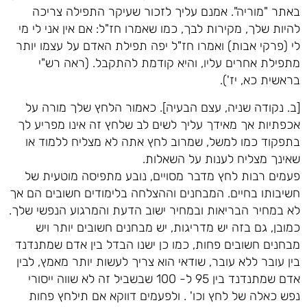
באתר "מוריה". אמנם עליך לזכור שעיקר התפילה צריכה
להיות שלך, מקירות לבך, כמו שאמרו חז"ל: אם אין אני לי מי
לי (פרקי אבות) ואמרו חז"ל יפה תפילת האדם על עצמו יותר
מתפילת אחרים עליו, והיא קודמת להתקבל. (ראה רש"י
בראשית כא, יז').
[ב. נקודה שניה, עצם הבעיה]. כאמור הלחץ שלך מורה על
אכפתיות אך מאידך עליך לשים לב שלחץ זה אינו מפריע לך
בתפקוד כמו למשל, שמרוב לחץ אתה לא מצליח ללמוד או
שאינך מצליח לענות על השאלות.
פעמים רבות לחץ מדבר מסויים, נובע מתפיסה מוטעית של
חשיבותו בחיים. המבחנים וההצלחה בלימודים חשובים הם אך
לא במחיר הבריאות ובמחיר ישוב הדעת והמרגוע הנפשי שלך.
כמובן, גם בזה יש מדריגות, יש מבחנים חשובים יותר ויש
מבחנים חשובים פחות, כמו כן ישנו הבדל בין אדם שמתנדנד
בין עובר ללא עובר, שודאי הוא צריך לעשות יותר מאמץ, לבין
אדם שמתנדנד בין 95 ל- 100 שבשביל זה לא שווה ייסורי
נפש כאלה של לחץ וכו' . ולפעמים דווקא אם תילחץ פחות