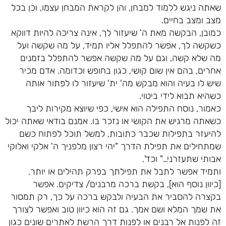
שאתה ניגש ללמוד למבחן, והן לקראת המבחן עצמו, וכן בכל
מצב ומצב בחיים.
כמובן, הבקשה מאת ה' שיעזור לך, אינה צריכה להיות דווקא
כשקשה לך, אפשר להתפלל אליו תמיד, על מה שקשה ועל
מה שלא קשה, וגם על מה שקשה אפשר להתפלל בזמנים
אחרים, בהם אין שום קושי, כגון בחופש וכדומה. אדם מכיר
שיש לו בעיה והוא מבקש מה' ית' שיעזור לו לפתור אותה
כשהיא תבוא לידי ביטוי.
כאמור, נוסח התפילה הוא אישי, כפי שיוצא מקירות ליבך
כשאתה מרגיש את הקושי או נזכר בו. אמנם בודאי שאתה יכול
להיעזר בתפילות שכבר כתובות, למשל תוכל לפתוח כשם
שמתחילים את תפילת הדרך "יהי רצון מלפניך ה' אלקי ואלוקי
אבותי שתעזרני…" וכד'.
ותמיד אפשר לתבל את תפילתך בפרק תהילים או יותר.
[כיוון נוסף הוא], בקשת ברכה מרבנים/ צדיקים. אפשר
בקצרה להסביר את הבעיה ולבקש ברכה על כך, רק תמסור
את שמך המלא ושם אמך. גם זה הוא כיוון טוב ואפשר לצורך
זה לפנות אל רבנים או לפנות דרך הרשת לאתרים שונים כגון