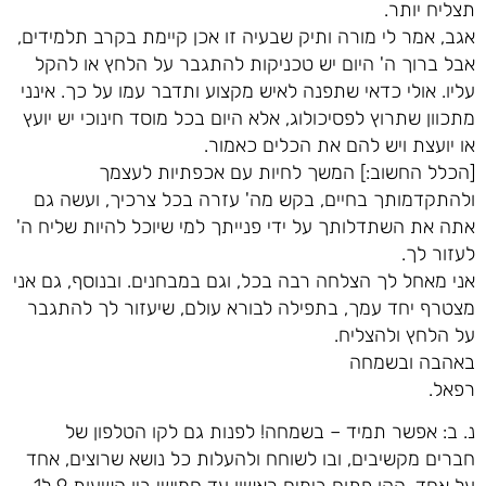
תצליח יותר.
אגב, אמר לי מורה ותיק שבעיה זו אכן קיימת בקרב תלמידים,
אבל ברוך ה' היום יש טכניקות להתגבר על הלחץ או להקל
עליו. אולי כדאי שתפנה לאיש מקצוע ותדבר עמו על כך. אינני
מתכוון שתרוץ לפסיכולוג, אלא היום בכל מוסד חינוכי יש יועץ
או יועצת ויש להם את הכלים כאמור.
[הכלל החשוב:] המשך לחיות עם אכפתיות לעצמך
ולהתקדמותך בחיים, בקש מה' עזרה בכל צרכיך, ועשה גם
אתה את השתדלותך על ידי פנייתך למי שיוכל להיות שליח ה'
לעזור לך.
אני מאחל לך הצלחה רבה בכל, וגם במבחנים. ובנוסף, גם אני
מצטרף יחד עמך, בתפילה לבורא עולם, שיעזור לך להתגבר
על הלחץ ולהצליח.
באהבה ובשמחה
רפאל.
נ. ב: אפשר תמיד – בשמחה! לפנות גם לקו הטלפון של
חברים מקשיבים, ובו לשוחח ולהעלות כל נושא שרוצים, אחד