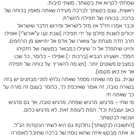
שמחתי לקרוא את בקשתך, משתי סיבות.
ראשית, עצם בקשתך לברכה מעידה שאתה מאמין בכוחה של
ברכה, בכוחה של תפילה להשי"ת.
וכבר אמרו חז"ל אין מזל לישראל ופירוש הדבר שישראל
יכולים לשנות מזלם על ידי תפילה (שבת קנו ע"אורש"י) ואפילו
חרב חדה מונחת על צווארו של אדם אל יתייאש מן הרחמים.
והיינו שיתפלל אל ה' שיצילו כמבואר במעשה של חזקיהו
המלך, וישעיהו הנביא (ברכות י.) ואפילו – כלומר, כל שכן
במצבים פשוטים יותר. (ויש מה להאריך על כוחה של תפילה
אך אין כאן מקומו).
שנית, גם מה שאתה מספר שאתה נלחץ לפני מבחנים יש בזה
בשורה טובה, זה אומר שאיכפת לך, כלומר בעצם זה מורה על
כך שאתה חי.
מי שחי – מרגיש. מרגיש שמחה, מרגיש טובה, אך גם מרגיש
כאב ועצבות וכד'. המת לעומת זאת, לא מרגיש כלום.
ועכשיו לבקשתך.
[התשובה לבקשתך] נחלקת גם היא לשתי הנקודות הנ"ל.
א. אתה מבקש איזה שהוא נוסח של ברכה שתוכל לאומרה