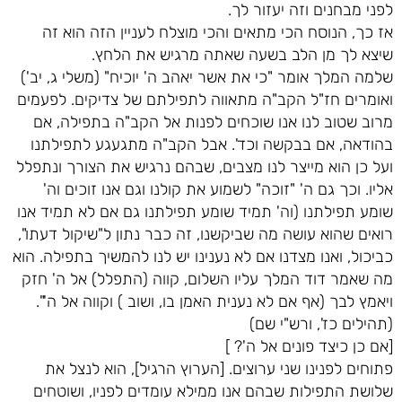
לפני מבחנים וזה יעזור לך.
אז כך, הנוסח הכי מתאים והכי מוצלח לעניין הזה הוא זה
שיצא לך מן הלב בשעה שאתה מרגיש את הלחץ.
שלמה המלך אומר "כי את אשר יאהב ה' יוכיח" (משלי ג, יב')
ואומרים חז"ל הקב"ה מתאווה לתפילתם של צדיקים. לפעמים
מרוב שטוב לנו אנו שוכחים לפנות אל הקב"ה בתפילה, אם
בהודאה, אם בבקשה וכד'. אבל הקב"ה מתגעגע לתפילתנו
ועל כן הוא מייצר לנו מצבים, שבהם נרגיש את הצורך ונתפלל
אליו. וכך גם ה' "זוכה" לשמוע את קולנו וגם אנו זוכים וה'
שומע תפילתנו (וה' תמיד שומע תפילתנו גם אם לא תמיד אנו
רואים שהוא עושה מה שביקשנו, זה כבר נתון ל"שיקול דעתו",
כביכול, ואנו מצדנו אם לא נענינו יש לנו להמשיך בתפילה. הוא
מה שאמר דוד המלך עליו השלום, קווה (התפלל) אל ה' חזק
ויאמץ לבך (אף אם לא נענית האמן בו, ושוב ) וקווה אל ה'".
(תהילים כז', ורש"י שם)
[אם כן כיצד פונים אל ה'? ]
פתוחים לפנינו שני ערוצים. [הערוץ הרגיל], הוא לנצל את
שלושת התפילות שבהם אנו ממילא עומדים לפניו, ושוטחים