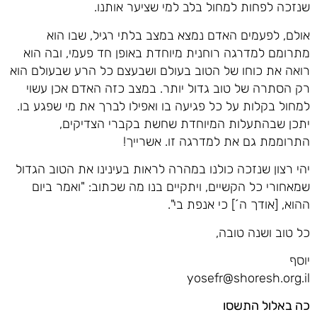
שנזכה לפחות למחול בלב למי שציער אותנו.
אולם, לפעמים האדם נמצא במצב בלתי רגיל, שבו הוא
מתרומם למדרגה רוחנית מיוחדת באופן חד פעמי, ובה הוא
רואה את כוחו של הטוב בעולם ושבעצם כל הרע שבעולם הוא
רק הסתרה של טוב גדול יותר. במצב כזה האדם אכן עשוי
למחול בקלות על כל פגיעה בו ואפילו לברך את מי שפגע בו.
יתכן שבהתעלות המיוחדת שחשת בקברי הצדיקים,
התרוממת גם את למדרגה זו. אשרייך!
יהי רצון שנזכה כולנו במהרה לראות בעינינו את הטוב הגדול
שמאחורי כל הקשיים, ויתקיים בנו מה שכתוב: "ואמר ביום
ההוא, [אודך ה´] כי אנפת בי".
כל טוב ושנה טובה,
יוסף
yosefr@shoresh.org.il
כה באלול התשסו