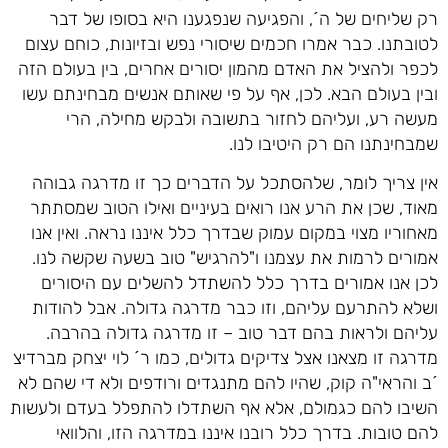
רק שליחים של ה´, והפגיעה שנפגענו היא בסופו של דבר
לטובתנו. כבר אמרו חכמים שיסורי נפש ובזיונות, כוחם עצום
לכפר ולהציל את האדם מהמון יסורים אחרים, בין בעולם הזה
ובין בעולם הבא. לכן, אף על פי שאותם אנשים מבחינתם עשו
מעשה רע, ועליהם לחזור בתשובה ולבקש מחילה, הרי
שמבחינתנו הם רק היטיבו לנו.
אין צריך לומר, שלהסתכל על הדברים כך זו מדרגה גבוהה
מאוד, שכן את הרע אנו רואים בעיניים ואילו הטוב שמסתתר
מאחוריו מצוי במקום עמוק שבדרך כלל איננו נראה. ואין אנו
אמורים לרמות את עצמנו ו"להרגיש" טוב בשעה שקשה לנו.
לכן אנו אמורים בדרך כלל להשתדל להשלים עם היסורים
ושלא להתרעם עליהם, וזו כבר מדרגה גדולה. אבל להודות
עליהם ולראות בהם דבר טוב – זו מדרגה גדולה בהרבה.
מדרגה זו מצאנו אצל צדיקים גדולים, כמו ר´ לוי יצחק מברדיצ
´ב והראי"ה קוק, שהיו להם מתנגדים ורודפים ולא די שהם לא
השיבו להם כגמולם, אלא אף השתדלו להתפלל בעדם ולעשות
להם טובות. בדרך כלל רובנו איננו במדרגה הזו, והלוואי