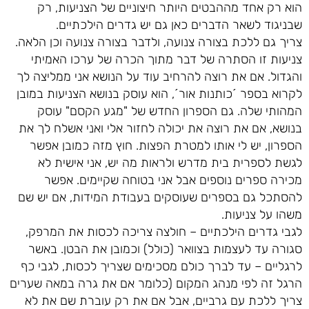
הוא רק אחד מההבטים היותר חיצוניים של הצניעות, רק
שבניגוד לשאר הדברים כאן גם יש גדרים הילכתיים.
צריך גם ללכת בצורה צנועה, ולדבר בצורה צנועה וכן הלאה.
צניעות זו הסתרה של דבר מתוך הכרה של ערכו האמיתי
והגדול. אם את רוצה להרחיב עוד על הנושא אני ממליצה לך
לקרוא בספר ´כותנות אור´, הוא עוסק בנושא הצניעות במובן
המהותי שלה. גם הספרון החדש של "מגע הקסם" עוסק
בנושא, אם את רוצה את יכולה לחזור אלי ואני אשלח לך את
הספרון, יש לי אותו למטרת הפצות. חוץ מזה כמובן אפשר
לגשת לספרית בית מדרש ולראות מה יש, אני אישית לא
מכירה ספרים נוספים אבל אני בטוחה שקיימים. אפשר
להסתכל גם בספרים שעוסקים בעבודת המידות, אם יש שם
משהו על צניעות.
לגבי גדרים הילכתיים – חולצה צריכה לכסות את המרפק,
סגורה עד לעצמות בצוואר (כולל) וכמובן את הבטן. באשר
לרגליים – עד לברך כולם מסכימים שצריך לכסות, לגבי כף
הרגל זה לפי מנהג המקום (כלומר אם את גרה במאה שערים
צריך ללכת עם גרביים, אבל אם את רק עוברת שם את לא