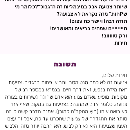
שיותר צנועה אבל במינמליות זה ה"גבול"?כלומר מי
שPחות" מזה נקראת לא צנועה?
תודה רבה! ויישר כח עצום!
חיייייייים שמחים בריאים ומאושרים!
ורק טוווווב!
חירות
תשובה
חירות שלום,
צניעות זה לא כמה סנטימטר יותר או פחות בבגדים. צניעות
זאת מידה בנפש, זאת דרך חיים. בגמרא במספר רב של
מקומות, מופיע שאדם צנוע הוא אדם שהולך לשירותים בצורה
צנועה. כלומר אדם שמתנהג בצניעות גם במקום שאף אחד
לא רואה אותו (חוץ מהקב"ה כמובן). אמנם הדבר קשה כי זה
סותר את ההגדרה של צניעות שהכרנו עד כה, אבל זה עצם
הענין שצניעות היא לא רק לבוש, היא הרבה יותר מזה. הלבוש