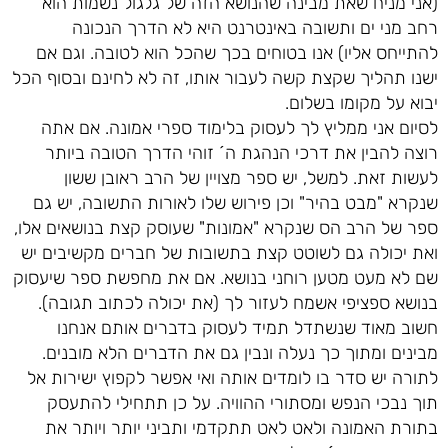
(אני מניח שאת מבינה שהנושא הזה של גלגול נשמות הוא
רחב מני ים ותשובה באינטרנט היא לא הדרך הנכונה
להתייחס אליו) אנו בטוחים בכך שהכל הוא לטובה. וגם אם
ישנו תהליך שקצת קשה לעבור אותו, זה לא לחינם ובסוף הכל
יבוא על מקומו בשלום.
לסיום אני ממליץ לך לעסוק בלימוד ספרי אמונה. אם אתה
רוצה להבין את דרכי הנהגת ה´ זוהי הדרך הטובה ביותר
לעשות זאת. למשל, יש ספר מצויין של הרב ראובן ששון
שנקרא "מבט בהיר" וכן פירוש שלו לאורות התשובה, יש גם
ספר של הרב הס שנקרא "אמונות" שעוסק קצת בנושאים אלו,
ואת יכולה גם לשוטט קצת בתשובות של חברים מקשיבים יש
שם לא מעט מטען רוחני בנושא. אם את מחפשת ספר שיעסוק
בנושא ספציפי אשמח לעזור לך (את יכולה לכתוב תגובה).
חשוב מאוד שנשתדל תמיד לעסוק בדברים אותם אנחנו
מבינים ומתוך כך נעלה ונבין גם את הדברים הלא מובנים.
לתורה יש סדר בו לומדים אותה ואי אפשר לקפוץ ישירות אל
תוך נבכי הנפש ומסתורי ההוויה. על כן תתחילי להתעסק
בתורת האמונה ולאט לאט תתקדמי ותביני יותר ויותר את