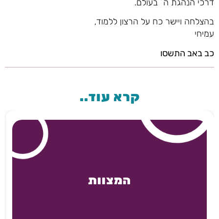
דרכי הנהגת ה´ בעולם.
בהצלחה ויישר כח על הרצון ללמוד,
עמיחי
כב באב התשסו
קרא עוד..
המצוות