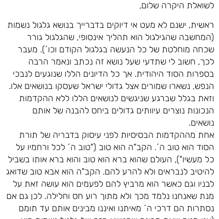
לשואלת היקרה שלום,
ראשית, ישנם לא מעט אי דיוקים בדברייך בנושא גלגול נשמות
(המחשבה שהגילגול הוא תהליך אינסופי, שהגלגול גורר
שכחה מוחלטת של כל הנעשה בגלגול הקודם וכו´). מעבר
לכך, חשוב לי שתדעי שעל נושא זה נכתב ונאמר הרבה
בספרות הסוד היהודית. אך כל הדיונים הללו שנוגעים לנבכי
הנפש, נשארו שמורים אצל גדולי ישראל שעסקו בנושאים אלו.
וזאת בגלל שברגע שניגשים לנושאים הללו ללא ההקדמות
הנכונות נוצרים עיוותים גדולים ביחס להבנה של אותם
נושאים.
אחת מההקדמות הבסיסיות לפני עיסוק בדבריה של תורת
הסוד הוא טוב ה´. הקב"ה הוא טוב ("טוב ה´ לכל ורחמיו על
כל מעשיו"), העולם שהוא ברא הוא טוב והוא ברא אותו בשביל
להיטיב לנבראים ולא להרע להם. הקב"ה הוא אבא טוב שדואג
לבניו וגם כאשר הוא מרביץ להם לפעמים הוא עושה זאת על
מנת שאנחנו נלמד מכך ולא מתוך רוע חס וחלילה. לכן גם אם
נסתרות הם דרכי ה´ מאיתנו ואיננו מבינים אותם עד תומם