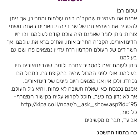
שלום רב!
אמנם אנו מאמינים שהקב"ה בונה עולמות ומחריבן, אך ניתן
להסביר את הימצאותם של שרידי הדינוזאורים באחת משתי
צורות: ניתן לומר שאמנם היה עולם קודם לעולמנו, ובו חיו
הדינוזאורים, הקב"ה החריב אותו, ואח"כ ברא את עולמנו. אך
השרידים של העולם הקדמון הזה עדיין נמצאים פה ושם גם
בעולמנו.
ניתן לעומת זאת להסביר אחרת ולומר, שהדינוזאורים חיו
בעולמנו, אולי לפני המבול שהיה בתקופת נח. במבול הם
נכחדו, ולכן אין אנו מוצאים היום מינים של דינוזאורים.
אמנם נכנסת כאן שאלה חשובה לא פחות, והיא גיל העולם,
אך לא נדון בה כעת. תוכל לקרוא עליה בקישור המצורף-
http://kipa.co.il/noar/n_ask_show.asp?id=195
כל טוב,
אביעד, חברים מקשיבים
כה בתמוז התשסג