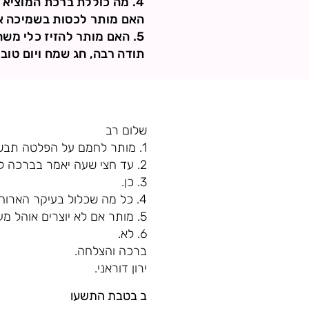
4. מה כוללת ברכת המוציא ומה לא כוללת? כי הבנתי שיש דברים שצריכים לברך עליהם גם אם בירכתי "המוציא".
האם מותר לכסות בשמיכה או
5. האם מותר להזיז כלי משחק עם מגנט בשבת? האם מגנט הוא מוקצה?
תודה רבה, חג שמח ויום טוב!
שלום רב
1. מותר לחמם על הפלטה תבשיל יבש מבושל כל צרכו.
2. עד חצי שעה יאמר בברכה לאחר חצי שעה ללא ברכה.
3. כן.
4. כל מה שכלול בעיקר הארוחה כלול בברכת המוציא. קינוחים בדרך כלל בסוף הסעודה לא כלולים.
5. מותר אם לא יוצרים אוהל מעל טפח. אבל זה נשמע מסוכן עלולה לפרוץ שריפה.
6. לא.
ברכה והצלחה.
ירון דוראני.
ב בטבת התשעו