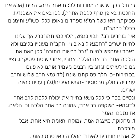
נתחיל בכך שישנה מחויבות ללכת אחר מנהג הבית (אלא אם
החלטת באופן גורף ללכת אחרת). לכן באם את אשכנזית
פסיקתך היא כשל רמ"א ספרדים באופן כללי כשו"ע ותימנים
ככלל כרמב"ם.
איך בוחרים רב? תלוי בנפש, תלוי למי תתחברי. אך עלינו
להיות ישרים "רחמנא ליבא בעי- הקב"ה מעוניין בליבנו ולא
באחד שמחפש להיות "נבל ברשות התורה" לכן האם את
הולכת אחרי רב את הולכת אחריו, אחרי שיטת פסיקתו. נציין
גם כי לעיתים זגזוג בין רבנים מעמיד אותנו לא פעם
בסתירות-כי הלך פסיקתם שונה (לדוגמא הרב שלוש והרב
עובדיה בחלק מהסוגיות-ממש הפכים!).לכן עלינו להיות
ישרים.
ונסיים בכך כי לכל נושא בחייך את יכולה ללכת לרב אחר
לדוגמא- השקפה רב אחד, אמונה רב אחר הלכה וכן הלאה.
אז נסכם ונאמר:
1. מחלוקת מייצגת אמת עמוקה-האמת היא אחת, אבל
מורכבת.
2. אנחנו חותרים לאיחוד ההלכה כאינטרס לאומי.