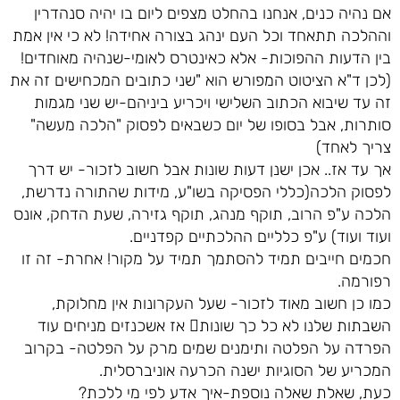
אם נהיה כנים, אנחנו בהחלט מצפים ליום בו יהיה סנהדרין
וההלכה תתאחד וכל העם ינהג בצורה אחידה! לא כי אין אמת
בין הדעות ההפוכות- אלא כאינטרס לאומי-שנהיה מאוחדים!
(לכן ד"א הציטוט המפורש הוא "שני כתובים המכחישים זה את
זה עד שיבוא הכתוב השלישי ויכריע ביניהם-יש שני מגמות
סותרות, אבל בסופו של יום כשבאים לפסוק "הלכה מעשה"
צריך לאחד)
אך עד אז.. אכן ישנן דעות שונות אבל חשוב לזכור- יש דרך
לפסוק הלכה(כללי הפסיקה בשו"ע, מידות שהתורה נדרשת,
הלכה ע"פ הרוב, תוקף מנהג, תוקף גזירה, שעת הדחק, אונס
ועוד ועוד) ע"פ כלליים ההלכתיים קפדניים.
חכמים חייבים תמיד להסתמך תמיד על מקור! אחרת- זה זו
רפורמה.
כמו כן חשוב מאוד לזכור- שעל העקרונות אין מחלוקת,
השבתות שלנו לא כל כך שונות אז אשכנזים מניחים עוד
הפרדה על הפלטה ותימנים שמים מרק על הפלטה- בקרוב
המכריע של הסוגיות ישנה הכרעה אוניברסלית.
כעת, שאלת שאלה נוספת-איך אדע לפי מי ללכת?