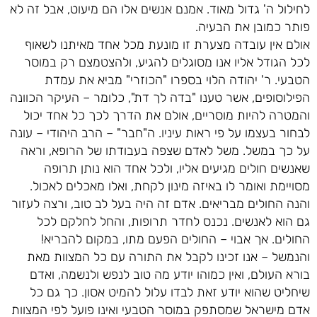
לחילול ה' גדול מאוד. אמנם אנשים אלו הם מיעוט, אבל זה לא
פותר כמובן את הבעיה.
אולם אין עובדה מצערת זו מונעת מכל אחד מאיתנו לשאוף
לכל הגודל אליו אנו מסוגלים להגיע, ולהצטמצם רק במוסר
הטבעי. ר' יהודה הלוי בספרו "הכוזרי" מביא את עמדת
הפילוסופים, אשר טענו "בדה לך דת", כלומר – העיקר הכוונה
והמטרה להיות מוסריים, אולם את הדרך לכך כל אחד יכול
לבחור בעצמו על פי ראות עיניו. ה"חבר" – הרב היהודי – עונה
על כך במשל. משל לאדם שצפה בעבודתו של הרופא, וראה
שאנשים חולים מגיעים אליו, ולכל אחד הוא נותן תרופה
מסויימת ואומר לו באיזה מינון לקחת, ואלו מאכלים לאכול.
והנה החולים מבריאים. אדם זה היה בעל לב טוב, ורצה לעזור
גם הוא לאנשים. נכנס לחדר תרופות, והחל לחלקם לכל
החולים. אך אבוי – החולים הפעם מתו, במקום להבריא!
והנמשל – אנו זכינו לקבל את התורה עם כל המצוות מאת
בורא העולם, ואין כמוהו יודע מה טוב לנפש ולנשמה, ואדם
שיחליט שהוא יודע זאת לבדו עלול להמיט אסון. כך גם כל
אדם מישראל שמסתפק במוסר הטבעי ואינו פועל לפי המצוות