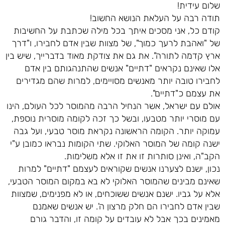
שלום עידית!
תודה רבה על העלאת הנושא החשוב!
קודם כל, אני מסכים איתך בכל מילה שכתבת על החשיבות
של "ואהבת לרעך כמוך", של מצוות שבין אדם לחבירו, ו"דרך
ארץ קדמה לתורה". את גם את צודקת מאוד בדברייך, שיש בין
אלו שאינם נקראים "דתיים" אנשים שהתנהגותם בין אדם
לחבירו טובה יותר מאנשים מסויימים, למרות שהם מגדירים
את עצמם כ"דתיים".
אולם עם ישראל, אשר הנחיל הרבה מהמוסר לכל העולם, הינו
עם מוסרי יותר מטבעו, ובשל כך זכה לקומה מוסרית נוספת,
עמוקה יותר. הקומה הראשונה נקראת מוסר טבעי, ועל גבה
ישנה קומה של המוסר האלוקי. שתי הקומות נבראו כמובן ע"י
הקב"ה, ואינן סותרות זו את זו אלא משלימות.
נכון, ישנם לצערנו אנשים שקוראים לעצמם "דתיים" למרות
שאינם מבינים שהמוסר האלוקי לא בא במקום המוסר הטבעי,
אלא על גביו. ישנם אנשים ששוכחים, או לא מפנימים, שמצוות
שבין אדם לחבירו הם חלק מרצון ה'. יש אנשים שאמנם
מאמינים בכך אבל לא עובדים על קומה זו, והדבר גורם