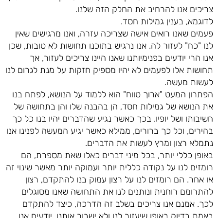
צריכים אנו להרחיב את החלק הזה שלנו.
לדוגמא, בענין גמילות חסד.
פעמים שאנו רואים אישה שצריכה עזרה, ואנו מרגישים שאין
לנו "כח" לעזור לה. אנו נרגיש בתוכנו תחושות לא טובות, שכן
אנו הרי יודעים בפנימיותנו שאנו היינו צריכים לעזור, אך
תחושות אלו לפעמים לא יהיו מספיק חזקות על מנת לגרום לנו
לעשות מעשה.
הפתרון המעט "ארוך טווח" הוא ללמוד על הנושא, לפתח בנו
את הנושא של גמילות חסד, הן בהבנה שלו והן בתחושה של
חשיבותו ושל יופיו. בכך כאשר נגיע שהדברים יהיו בנו כל כך
בהירים, וכל כך ברורים, ממילא כאשר יגיע המעשה לפנינו אנו
נתמלא רצון ומרץ לעשות את הדברים.
באופן כללי יותר, בכל מיני דברים כאלו שאת מספרת, הם
רומזים לנו על נקודה כללית יותר ועמוקה יותר מאשר שינוי זה
או אחר. הם רומזים לנו על רצון עמוק בנו להתקדם, רצון
להתרומם רוחנית ונותנים לנו את התחושה שאנו מסוגלים
לכך. אמנם אנו צריכים בשלב זה הדרכה, כיצד להתקדם
באמת בדיוק באופן שיעזור לנו ולא ישבור אותנו. יודעים אנו