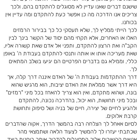
שישנם דברים שאנו עדיין לא מסוגלים להתקדם בהם, ולכך
צריכים אנו הדרכה מה כן אפשר כעת להתקדם ומה עדיין אין
בכוחנו.
לכך הייתי ממליץ לך, שלא תעסקי כל כך בבירור הרמזים
האלו או האחרים, אלא תקחי מהם יסוד של הקשר בינך לבין
הקב"ה ואת הרצון להתקדם, ותפני אל אדם שאת קשורה אליו,
שאת מעריכה אותו או אותה ותנסי להתקדם בעבודת ה' באופן
כללי, וממילא גם בדברים הפרטיים הם יגיעו בשלב המתאים
לך.
דרך ההתקדמות בעבודת ה' של האדם איננה דרך קלה, אך
היא דרך אשר ממלאת את האדם יציבות, הוא מרגיש שהוא
בונה, ושהוא מתקדם, ואין הוא צריך להאחז בכל מיני "רמזים"
ובכל מיני תחושות, הוא יכול, בהדרכה נכונה, להתקדם
ולהגיע לחיים של יצירה, חיים של בניה ושל סיפוק ותחושת
קרבת אלוקים.
לסיום אאחל לך הצלחה רבה בהמשך הדרך, אקוה שהדברים
שכתבתי יעזרו לך להמשיך לצעוד הלאה ושתמצאי מהר
אנשים הקשורים אליך המסוגלים להדריך אותך רוחנית כיצד