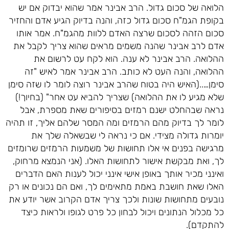
הלואה של סכום גדול. הרב אבינר אמר שהוא יבדוק אם יש
בקופת הגמ"ח סכום גדול כזה, והנה בדיוק הגיע אדם והחזיר
סכום הזהה לסכום שרצה האדם ללוות מהגמ"ח. אמר אותו
אדם לרב אבינר שהנה משמים מראים שהוא צריך לקבל את
ההלואה. הרב אבינר לא ענה. הוא לקח עט לרשום את
ההלואה, והנה העט לא כותב. הרב אבינר אמר לאיש "זה
סימן…..(האיש היה בטוח שהרב אבינר רוצה לומר לו שזה סימן
שלא מגיע לו את ההלואה) שצריך להביא עט אחר" (בחיוך!)
נראה שבהחלט ישנם רמזים בסיפורים שאת מספרת, אבל
לומר לך בדיוק מהם הרמזים ומה המסר שלהם אליך, זו תהיה
יומרות גדולה מצידי. אם כי נראה לי שבשאלה שלך את
מרגישה בפנים אי אלו תחושות של משמעות הרמזים שרומזים
לך, ואת מבקשת אישור לתחושות האלו. (אני הנמצא מרחוק,
ואינני מכיר אותך באופן אישי אינני יכול לענות האם הדברים
האלו שאת חושבת באמת מתאימים לך, ואם הם נכונים או רק
נובעים מתחושות שונות ולכך צריך אדם הקרוב אשר יודע את
כל מכלול הנתונים ויכול לבחון כל פרט לגופו ולראות כיצד
להתקדם).