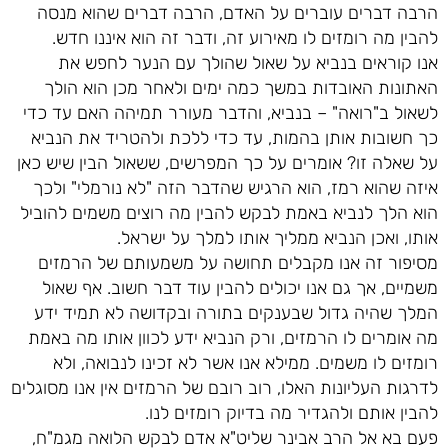
הרבה דברים עוברים על האדם, הרבה דברים שהוא מנסה
להבין מה רומזים לו מאירוע זה, ודבר זה הוא איננו חדש.
אנו קוראים בנביא על שאול שהולך עם הנער לחפש את
האתונות האובדות במשך כמה ימים ולאחר מכן הוא הולך
לשאול ב"רואה" – בנביא, והדבר מעורר תמיהה האם עד כדי
כך חשובות אותן בהמות, עד כדי ללכת ולהטריד את הנביא
על שאלה זו? אומרים על כך המפרשים, ששאול הבין שיש כאן
איזה שהוא רמז, הוא הרגיש שהדבר הזה "לא נורמלי" ולכך
הוא הלך לנביא באמת לבקש להבין מה רוצים משמים להוביל
אותו, ואכן הנביא ממליך אותו למלך על ישראל.
מסיפור זה אנו מקבלים תחושה על משמעותם של הרמזים
משמיים, אך גם אנו יכולים להבין עוד דבר חשוב. אף שאול
המלך שהיה גדול שבענקים בתורה ובקדושה לא תמיד ידע
מה אומרים לו הרמזים, ורק הנביא ידע לכוון אותו מה באמת
רומזים לו משמים. ממילא אנו אשר לא זכינו לנבואה, ולא
לדרגות העליונות האלו, רוב רובם של הרמזים אין אנו מסוגלים
להבין אותם ולהגדיר מה בדיוק רומזים לנו.
פעם בא אל הרב אבינר שליט"א אדם לבקש הלואה מגמ"ח,