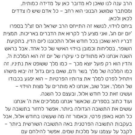
הרב ענה לנו שאכן לא מדובר כאן על מדידה כמותית,
ומסתבר שמושג הבנוני הוא רחב – כל אדם שיש לו צדדים
לכאן ולכאן.
ביחס לוידוי, לנושא זה התייחס הרב ישראל הס זצ"ל בספרו
'יום יום חג', ואני מציע לך לקרוא את הדברים באריכות. תמצית
דבריו היא שאכן בכל חודש אלול התכוננו ליום הדין, בתקיעת
השופר, בסליחות וכמובן בוידוי האישי של כל אחד. אבל בראש
השנה אנחנו לא מתוודים כי עיקרו של יום זה הוא המלכת ה',
והדין הוא רק פועל יוצא מכך – כמו מלך ששופט את נתיניו. זה
כמו המלכה של מלך בשר ודם, שאם ביום גדול זה יבוא מישהו
ויתחיל לפרט למלך את צרותיו הפרטיות – הוא יפגע בכבודו
של המלך. אבל שוב, אנחנו לא מותרים על מצות הוידוי –
ועשינו זאת כל חודש אלול, ובעצם כל השנה.
ועוד כתוב בספרים, שכאשר אנחנו ממליכים את ה' אנחנו
עושים את התשובה הגדולה ביותר. אפשר לחזור בתשובה על
כל חטא באופן פרטי, וכאמור זה מה שעשינו בחודש אלול, אבל
בעקבות התשובה הפרטנית באה התשובה השורשית ביותר –
לקבל על עצמנו עול מלכות שמים. אפשר להילחם עם