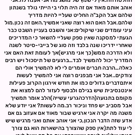
החלטה הזו.אין לי שמץ של מושג מה אני אענה לה.אני
אוהב אותם מאוד אם זה היה תלוי בי הייתי נולד בשנתון
שלהם אבל הקב"ה החליט שעליי להיות מדריך
שלהם.אבל האם הוא רוצה שאני אמשיך.האם זה נכון.מול
עיני עומדים שני שיקולים:אני והשבט בעניין השבט כבר
הגעתי למסקנה שאין ספק שעליי להשאר כי המדריכים
שאחרי ידריכו שנה בלבד וזה סוג של בייבי-סיטר לשנה
ולא הדרכה ממש(כך אני מרגיש)אך לעומת זאת האם אני
המדריך יכול להמשיך לבד…ברגעים של תיסכול ויש רבים
כאלה…הרבה חברים אומרים לי לא להמשיך אולי הם
צודקים..אבל אני מבפנים רוצה אני להמשיך לעשות
איתםדברים גדולים כמו את חודש אירגון הקרוב פעילות
אינטנסיבית שיש בגילם ולבסוף לעזור להם למצוא את
מקומם בתנועה(הדרכהגרעי עשייה)הלב אומר תמשיך
אבל מסביב יש פחד וניכור רב.מה לעשות? אני יודע שלא
משנה מה יקרה אני ארגיש שבור מאוד אם אעזוב גם אם
אדע שזה הדבר הנכון,כי אני אוהב אותם ואני מרגיש שיש
לי עוד לתת(אין ספק שהצורך בהישארות הוא גם צורך