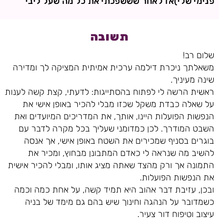
פנימי שלי)אז לאחר שששפכתי את כל מה שעל ליבי
תשובה
שלום רב!
משאלתך ניכרת דילמה ערכית אמיתית המציקה לך ומדירה
שינה מעיניך.
ראשית הרשה לי לפתוח בהסתייגות: לדעתי, קצת קשה לענות
על שאלה כבדת משקל שכזו מבלי להכיר באופן אישי את
הנפשות הפועלות היינו, אותך, את המדריכים המיועדים ואת
השבט המודרך. לכן כמדומני שעליך בכל מקרה לדבר עם
בוגרים בסניף שמכירים את השטח באופן אישי, אך אנסה
להשיב מה שנראה לי כאדם המתבונן מבחוץ, ומכיר את
התמונה אך ורק מהצד שאתה מציג אותו, ומבלי להכיר אישית
את הנפשות הפועלות.
ובכן, עזיבת דבר אהוב היא תמיד קשה, על אחת כמה וכמה
כשמדובר על הנהגה וחינוך שיש בהם גם מימד של בניה
עיצוב וטיפוח דור צעיר.