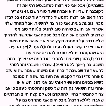
בשנתיים) אבל אני לא רוצה לעזוב.סיפרתי את זה
לקומנרית שלי והיא אמרה שעד סוף השבוע אני צריך
להגיד אם אני רוצה להמשיך להדריך עוד שנה אבל לבד!
מכאן נובעת בעיה. אני כן רוצה להשאר. אבל מפחד שלא
אשרוד.אני חושב שיהיה טוב לחניכים(יותר טוב ממי
שרוצים להכניס אליהם) אבל מפסח אני אתקשה להדריך
שלא נדבר על המחנה בקיץ הבא.אני אוהב אותם מאוד
מאוד ואני בקשר מעולה עם כולם(למעט 2)אך הבעיה
היא שהקומנרית לא נותנת להכניס איתי עוד
מדריך(כמובן שניסיתי להסביר עד כמה אני צריך וכמה
השבט צריך-אך ללא הואיל).ישבתי וחשבתי והחלטתי
להשאר עד שבשבת דיברתי עם מישהו שאמר שהוא עזב
מאוחר מדי וצריך לקבוע את העזיבה שתהיה סמוכה
לשיא מסוים והוא שאל אותי עם אני לפני השיא או
אחריו.זה השאיר נקודות של ספק והחלטתי לעזוב כי אני
צריך להמשיך בחיי ולהתקדם ולשקם קצת חיים חברתיים
שאבדו לי(לא הרבה).אבל היום אני מתחרט גם על