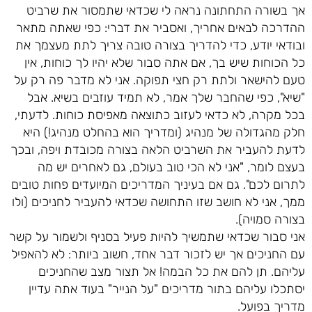
אך בשורה התחתונה נראה לי שכדאי שתמסור את שרביט
ההדרכה לבאים אחריך, ואסביר את דברי: כפי שאתה מתאר
ובודאי יודע, כדי להדריך בצורה טובה צריך לתת מעצמך את
כל הכוחות שיש בך, אם אתה סבור שלא יהיו לך כוחות, אין
טעם להישאר ולתת רק חצי תפוקה. אני לא מדבר פה רק על
"שיא", כפי שהחבר שלך אמר, לא תמיד עוזבים בשיא. אבל
בכל מקרה, לא כדאי לעזוב כתוצאה מאפיסת כוחות. לדעתי,
חלק מהגדולה של מנהיג (ומדריך הוא בהחלט מנהיג!) היא
לדעת להעביר את השרביט הלאה בצורה מכובדת ויפה, ובכך
בעצם לומר, "אני לא הכי טוב בעולם, גם לאחרים יש מה
לתרום לכם". גם אם בעיניך המדריכים המיועדים פחות טובים
ממך, אני לא חושב שזו התחושה שכדאי להעביר לחניכים (ולו
בצורה סמויה).
אני סבור שכדאי שתמשיך להיות פעיל בסניף ולשמור על קשר
עם החניכים אך יש לזכור דבר אחד, חשוב ביותר: לא להאפיל
עליהם. תן להם את כל הבמה! אל תצור מצב שהחניכים
יסתכלו עליהם בתור מדריכים "על הנייר" בעוד אתה עדיין
מדריך בפועל.