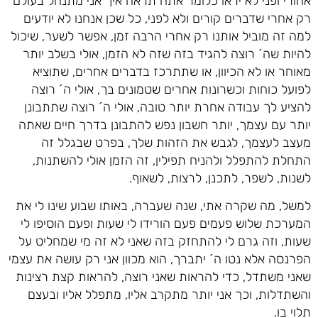
אחורי ופני לא יראו כלומר אתה תראה איך אני מתנהל בעולם
רק אחרי שדברים קורים ולא לפני, כל שכן אנחנו לא יודעים
למה זה מוביל אותנו רק אחרי הרבה זמן, אפשר לשער, שיכול
להיות שה´ רוצה להגיד בזה שזה לא הזמן, אולי בשלב יותר
מאוחר או לא הכיוון, או שתתרכז בדברים אחרים, שתוציא
לפועל כוחות וכשרונות אחרים שטמונים בך, אולי ה´ רוצה
להציע לך עבודה אחרת יותר טובה, אולי ה´ רוצה שתתבונן
יותר עם עצמך, יותר חשבון נפש להתבונן בדרך חיים שאתה
מעצב לעצמך, לגבש את הזהות שלך, בפרט שבגלל זה
התחלת להתפלל ולהניח תפילין, זה הזמן אולי להשתנות,
לשנות, לשפר, לתכנן, לרצות, לשאוף.
למשל, מה שקרה אתי, שנה שעברה, באותו שבוע שינו לי את
המערכת שלוש פעמים פעם הורידו לי שעות ופעם הוסיפו לי
שעות, וזה גרם לי להתחזק בזה שאני לא זה מי שמחליט על
הפרנסה אלא נטו ה´ יתברך, הוא מכוון אני רק עושה את עצמי
שאני משתדל, כדי להראות שאני רוצה, להראות קצת רצינות
והשתדלות, וכך אני יותר מתקרב אליו, מתפלל אליו ובעצם
תלוי בו.