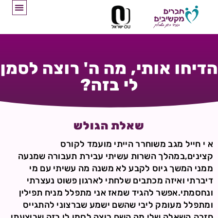
הדיחו אותי, מה ה' רוצה לסמן
לי בזה?
שאלת הגולש
א י חייל מגב משוחרר הייתי מועמד לקורס
קצינים,במהלך השרות עשיתי עבירת תעבורה שמנעה
ממני המשך גיוס לקבע לא משנה מה עשיתי עם מי
דיברתי ואיזה מכתבים שלחתי לארגון פשוט נעצרתי
ונחסמתי.אפשר להגיד שמאז אני מתפלל מניח תפילין
ומתפלל מעומק ליבי שהשם ישמע שברצוני להתגייס
חזרה.השאלה שלי מה השם רוצה לסמן לי בזה שביצעתי