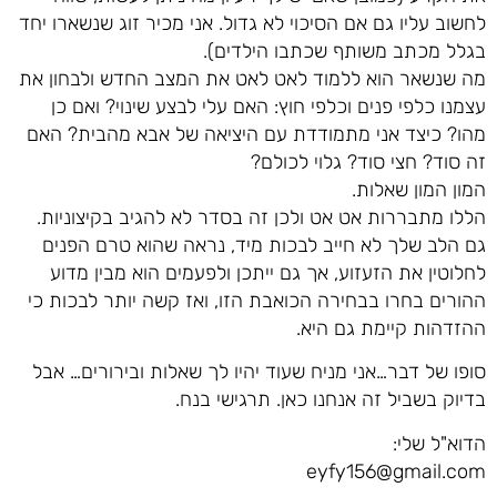
לחשוב עליו גם אם הסיכוי לא גדול. אני מכיר זוג שנשארו יחד
בגלל מכתב משותף שכתבו הילדים).
מה שנשאר הוא ללמוד לאט לאט את המצב החדש ולבחון את
עצמנו כלפי פנים וכלפי חוץ: האם עלי לבצע שינוי? ואם כן
מהו? כיצד אני מתמודדת עם היציאה של אבא מהבית? האם
זה סוד? חצי סוד? גלוי לכולם?
המון המון שאלות.
הללו מתבררות אט אט ולכן זה בסדר לא להגיב בקיצוניות.
גם הלב שלך לא חייב לבכות מיד, נראה שהוא טרם הפנים
לחלוטין את הזעזוע, אך גם ייתכן ולפעמים הוא מבין מדוע
ההורים בחרו בבחירה הכואבת הזו, ואז קשה יותר לבכות כי
ההזדהות קיימת גם היא.
סופו של דבר…אני מניח שעוד יהיו לך שאלות ובירורים… אבל
בדיוק בשביל זה אנחנו כאן. תרגישי בנח.
הדוא"ל שלי:
eyfy156@gmail.com