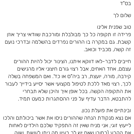
בס"ד
שלום לך
טוב שפנית אלינו
פרידה זו תקופה כל כך מבולבלת ומורכבת שוודאי צריך אוזן
קשבת. גם במקרה בו ההורים נפרדים בהשלמה ובדרכי נועם
זה קשה, מכביד וכואב.
חייבים לדבר-לאו דווקא איתנו, הצינור יכול להיות ההורים
עצמם, אחד האחים, אבל רצוי גורם חיצוני אליו מרגישים
קירבה, מורה, יועצת, רב ביה"ס או כד'. ואם המשפחה בשלה
לכך, רצוי מאד ללכת לטיפול מקצועי אשר יסייע בידייך לעבור
את התקופה הקשה. בכל אופן איך והיכן שלא תבחרי
להתבטא, הדבר עדיף על פני ההסתגרות כמעט תמיד.
ובינתיים את פועלת נכון.
אם נצא מנקודת הנחה שההורים ניסו את אשר ביכולתם והלכו
לייעוץ זוגי, אני מניח שאין זה התפקיד שלכם הילדים לאחות
את הקרע (כמובן שאם יש לך רעיון מה ניתן לעשות, שווה