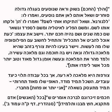
"[והלך (החכם) בשוק וראה שנוסעים בעגלה גדולה
סוחרים ושאל אותם לאן אתם נוסעים, ואמרו לו:
'ללגורנא'. ושאל 'התיקחו אותי לשם?' ואמרו לו 'הן' ולקחו
אותו לשם. ומשם הפליג לאיטליה ומשם לספרד ונשאר
שם כמה שנים ושם נהיה חכם יותר. ויישב את עצמו: 'כעת
אוכל להביט אל התכלית' והתחיל לחשוב עם הפילוסופיה
שלו מה לעשות. ויישר בעינו להיות צורף בזהב שהיא
מלאכה גדולה ונאה ויש בה חוכמה וגם מלאכה עשירה,
ולמד מהר את המלאכה ונעשה אומן גדול מאוד וטוב יותר
מכל אשר לימדו אותו]".
צורפות היא מלאכה לא רעה, אך בכל עבודה תלוי כיצד
עובדים. השכל תמיד מודד, האופי שלו מאוד תחרותי –
תמיד מתעסק בשאלה "[אני יותר או פחות] מחברי.
חכמים זיכרונם לברכה אומרים ש"[בכל (האנשים) אדם
מתקנא, חוץ מבנו ותלמידו]" (סנהדרין, דף ק"ה עמוד ב').