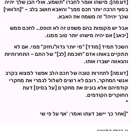
[דוגמה]: מישהו אומר לחברו "תשמע, אולי הבן שלך יהיה
בסוף הרבה יותר חכם ממך" והאבא חושב בלב – "[הלוואי]
שכך יהיה!" זה משמח את האבא.
אבל יש מקומות בהם משפט זה לא תופס… לחכם ממש
[יכאב] אם יהיה מישהו יותר טוב ממנו.
השכל תמיד [מודד] "מי יותר גדול/חזק" ממי. אם לא
תתקיים באותו אדם "חוכמת [לב]" של התם – התחרותיות
והגאווה ישברו אותו.
[דוגמה] לתחרות טובה של חכם הלב אפשר למצוא בקרב
אנשי המחקר, רובם לא רוצים לשלול לגמרי את מחקרי
קודמיהם אלא בונים את מחקרם [על בסיס] דעת
החוקרים הקודמים.
*
"[אחר כך יישב דעתו ואמר: 'אף על פי שי