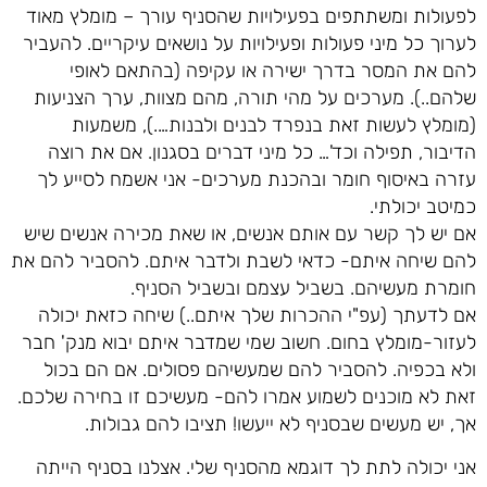
לפעולות ומשתתפים בפעילויות שהסניף עורך – מומלץ מאוד
לערוך כל מיני פעולות ופעילויות על נושאים עיקריים. להעביר
להם את המסר בדרך ישירה או עקיפה (בהתאם לאופי
שלהם..). מערכים על מהי תורה, מהם מצוות, ערך הצניעות
(מומלץ לעשות זאת בנפרד לבנים ולבנות….), משמעות
הדיבור, תפילה וכד'… כל מיני דברים בסגנון. אם את רוצה
עזרה באיסוף חומר ובהכנת מערכים- אני אשמח לסייע לך
כמיטב יכולתי.
אם יש לך קשר עם אותם אנשים, או שאת מכירה אנשים שיש
להם שיחה איתם- כדאי לשבת ולדבר איתם. להסביר להם את
חומרת מעשיהם. בשביל עצמם ובשביל הסניף.
אם לדעתך (עפ"י ההכרות שלך איתם..) שיחה כזאת יכולה
לעזור-מומלץ בחום. חשוב שמי שמדבר איתם יבוא מנק' חבר
ולא בכפיה. להסביר להם שמעשיהם פסולים. אם הם בכול
זאת לא מוכנים לשמוע אמרו להם- מעשיכם זו בחירה שלכם.
אך, יש מעשים שבסניף לא ייעשו! תציבו להם גבולות.
אני יכולה לתת לך דוגמא מהסניף שלי. אצלנו בסניף הייתה