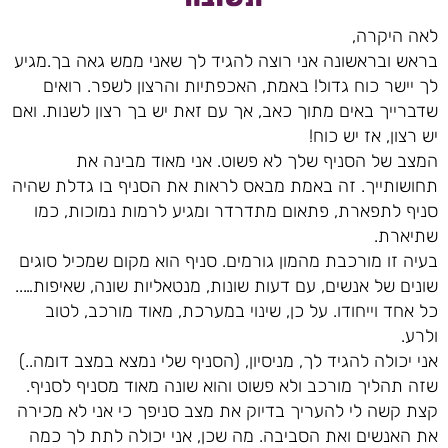
לאה היקרה,
בראש ובראשונה אני רוצה להגיד לך שאני ממש גאה בך.מגיע
לך יישר כוח גדול! באמת, האכפתיות והרצון לשפר. רואים
שדברייך באים מתוך כאב, אך עם זאת יש בך רצון לשנות. ואם
יש רצון, אז יש כוח!
המצב של הסניף שלך לא פשוט. אני מאוד מבינה את
תחושותייך. זה באמת מבאס לראות את הסניף בו גדלת שהיה
סניף לתפארת, פתאום מתדרדר ומגיע לרמות נמוכות, כמו
שתיארת.
בעיה זו מורכבת מהמון גורמים. סניף הוא מקום שמכיל סוגים
שונים של אנשים, עם דעות שונות, מנטאליות שונה, שאיפות…..
כל אחד וייחודו. על כן, שינוי במערכת, מאוד מורכב, לטוב
ולרע.
אני יכולה להגיד לך, מניסיון, (הסניף שלי נמצא במצב דומה..)
שזה תהליך מורכב ולא פשוט והוא שונה מאוד מסניף לסניף.
קצת קשה לי להעריך בדיוק את מצב סניפך כי אני לא מכירה
את האנשים ואת הסביבה. מה שכן, אני יכולה לתת לך כמה