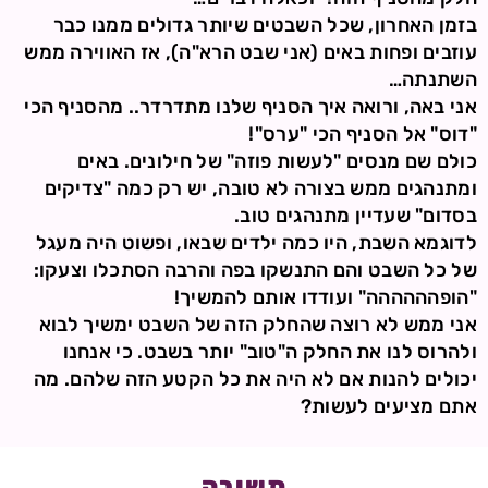
בזמן האחרון, שכל השבטים שיותר גדולים ממנו כבר
עוזבים ופחות באים (אני שבט הרא"ה), אז האווירה ממש
השתנתה…
אני באה, ורואה איך הסניף שלנו מתדרדר.. מהסניף הכי
"דוס" אל הסניף הכי "ערס"!
כולם שם מנסים "לעשות פוזה" של חילונים. באים
ומתנהגים ממש בצורה לא טובה, יש רק כמה "צדיקים
בסדום" שעדיין מתנהגים טוב.
לדוגמא השבת, היו כמה ילדים שבאו, ופשוט היה מעגל
של כל השבט והם התנשקו בפה והרבה הסתכלו וצעקו:
"הופהההההה" ועודדו אותם להמשיך!
אני ממש לא רוצה שהחלק הזה של השבט ימשיך לבוא
ולהרוס לנו את החלק ה"טוב" יותר בשבט. כי אנחנו
יכולים להנות אם לא היה את כל הקטע הזה שלהם. מה
אתם מציעים לעשות?
תשובה