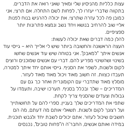
עצות כלליות מהניסיון שלי ומאיך שאני רואה את הדברים.
בתקווה שדברי יעזרו לך, לפחות לשם התחלה. אם תרצי, אני
כמובן פה לכל עזרה שתרצי. את יכולה להרגיש בנוח לפנות
אליי שוב להרחיב בנושא ויחד נשב ונמצא פתרונות יותר
ספציפיים.
להלן כמה דברים שאת יכולה לעשות:
העצה הראשונה והחשובה ביותר שיש לי אלייך היא – גייסי עוד
אנשים איתך "למאבק". אני בטוחה שיש עוד אנשים שחשו
בשינוי ושהשינוי מפריע להם. דברי עם אנשים שמוכנים ורוצים
לקום ולשנות, לשפר את הסניף. גייסי אותם יחד איתך למטרה,
תעבדו כצוות. זה חשוב מאוד ויכול מאוד מאוד לעזור.
מומלץ מאוד שתדברי עם הקומונרית ואחר כך גם עם
המדריכים – שלך ובכלל בסניף. תערכו ישיבה, ותעמדו על
גבולות וצעדים שהסניף צריך לקחת.
שתפי את המדריכים שלך בעניין. ספרי להם על תחושותייך
ועל רצונך לקום ולשנות. תשאלי אותם מה דעתם, מה הם
חושבים שיכול לעזור. אתם יכולים לשבת יחד ולגבש תוכנית.
במידה ואותם אנשים, החבר'ה ה"פחות טובים", נכנסים