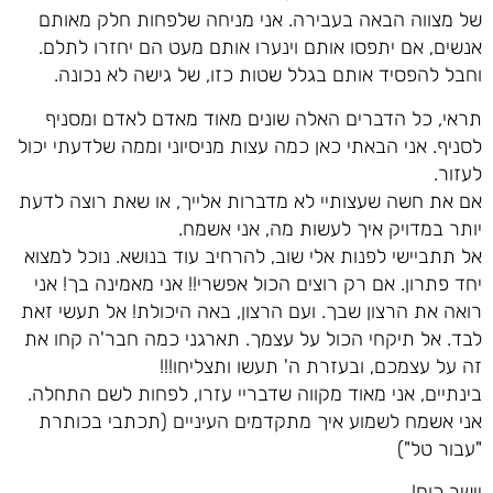
של מצווה הבאה בעבירה. אני מניחה שלפחות חלק מאותם
אנשים, אם יתפסו אותם וינערו אותם מעט הם יחזרו לתלם.
וחבל להפסיד אותם בגלל שטות כזו, של גישה לא נכונה.
תראי, כל הדברים האלה שונים מאוד מאדם לאדם ומסניף
לסניף. אני הבאתי כאן כמה עצות מניסיוני וממה שלדעתי יכול
לעזור.
אם את חשה שעצותיי לא מדברות אלייך, או שאת רוצה לדעת
יותר במדויק איך לעשות מה, אני אשמח.
אל תתביישי לפנות אלי שוב, להרחיב עוד בנושא. נוכל למצוא
יחד פתרון. אם רק רוצים הכול אפשרי!! אני מאמינה בך! אני
רואה את הרצון שבך. ועם הרצון, באה היכולת! אל תעשי זאת
לבד. אל תיקחי הכול על עצמך. תארגני כמה חבר'ה קחו את
זה על עצמכם, ובעזרת ה' תעשו ותצליחו!!!
בינתיים, אני מאוד מקווה שדבריי עזרו, לפחות לשם התחלה.
אני אשמח לשמוע איך מתקדמים העיניים (תכתבי בכותרת
"עבור טל")
יישר כוח!