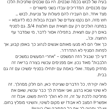
בעיה של לבוש בכמה שבטים. היו גם שבטים שחניכות הלכו
עם מכנסיים. המדריכים עבדו בשני מישורים –
מצד אחד, הם העבירו להם פעולות על צניעות, לבוש …
חוץ מזה, הם נקטו צעדים של הצבת גבולות כמו לדוגמא –
במחנה הולכים רק עם חצאית ועם חולצות 3/4. גם לסניף
באים רק עם חצאית. בתפילה אסור לדבר, מי שמדבר עף
החוצה. וכו'…
כך אולי הם לא מנעו מאותם אנשים לנהוג כך באופן קבוע, אך
לפחות הסניף לא התדרדר.
דעי לך שבגיל הזה המשפט – "אחרי המעשים נמשכים
הלבבות" מאוד נכון. אם מפנימים עכשיו בצורה בריאה זה
מחזיק מעמד. ואולי באמת עם יתחילו בסניף ימשיכו עם זה גם
בבית.
לאה יקירתי, כל הדברים שציינתי כאן, הם חלק ממהלך. זה
לא שינוי שבא ברגע. ואני אומרת לך כבר עכשיו, שאם את
מחליטה ללכת על זה, זה לא הולך להיות פשוט. אבל! זה
אפשרי!! המצב לא אבוד! יש מקום לשינוי, והשינוי מומלץ בחום.
יש לך ותהיה לך את כל התמיכה שלי בעניין!!