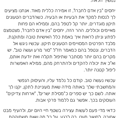
נמשיך הלאה.
יחסים "בין אדם לחברו", זו אמירה כללית מאוד. אנחנו מציעים
לך לנסות למקד את הבעיות או הבעיה. כשהדברים הטעונים
תיקון מוגדרים, יותר קל לטפל בהם, וממילא הם פחות
מאיימים וכוללים. ההר הזה, יחסים "בין אדם לחברו", מצטמצם
לפתע וניתן לראות איך באמת כלל האישיות טובה ומתוקנת,
מלבד הפרטים המסויימים הטעונים תיקון. עכשיו ניגש אל
הדברים, ונטפל בהם כמאמר חז"ל "סור מרע ועשה טוב". יש
מקרים בהם יותר מסתבר שתיפול תקלה ואת יודעת אותם,
וא"כ את יכולה להקדים ולהתרחק מהם, ממילא האפשרות
ליפול קטנה יותר.
עכשיו נעשה טוב. קודם כל נלמד עליו, והעיסוק הנפשי
והמחשבתי שלך באותה מידה שאת מעוניינת לתקן, יקנו לך
אותה. לשם כך יש ספרים כ"מסילת ישרים", "ארחות צדיקים"
העוסקים בכך. אפשר גם ללמוד פרקי אבות.
כדאי מדי פעם לעשות עצירה בשטף חיי היום יום, ולהעיף מבט
אחורה, לחשוב מעט, רק לרגע, על כל מה שאת משתוקקת,